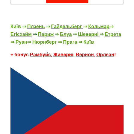
Київ ⇒
Плзень
⇒
Гайдельберг
⇒
Кольмар
⇒
Егісхайм
⇒
Париж
⇒
Блуа
⇒
Шеверні
⇒
Етрета
⇒
Руан
⇒
Нюрнберг
⇒
Прага
⇒
Київ
+ бонус
Рамбуй
є
,
Живерні
,
Вернон
,
Орлеан
!