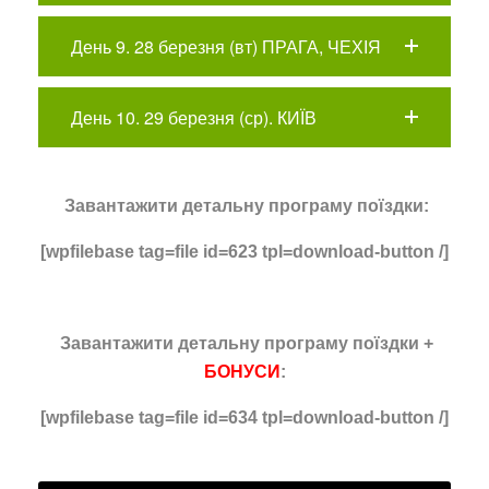
День 9. 28 березня (вт) ПРАГА, ЧЕХІЯ
День 10. 29 березня (ср). КИЇВ
Завантажити детальну програму поїздки:
[wpfilebase tag=file id=623 tpl=download-button /]
Завантажити детальну програму поїздки +
БОНУСИ
:
[wpfilebase tag=file id=634 tpl=download-button /]