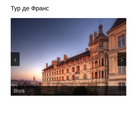
Тур де Франс
<
>
Blois