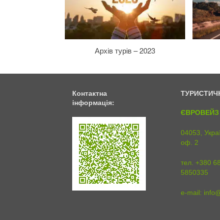
Архів турів – 2023
Контактна
ТУРИСТИЧ
інформація:
ЄВРОВЕЙЗ 
04053, Украї
оф. 2
тел. +380 6
5850335
e-mail:
info