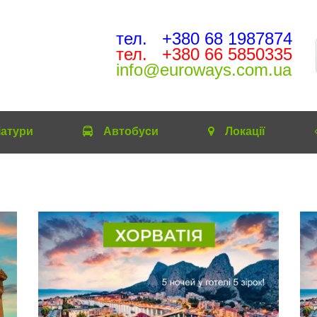
тел. +380 68 1987874
тел. +380 66 5850335
info@euroways.com.ua
іатури
Автобуcи
Локації