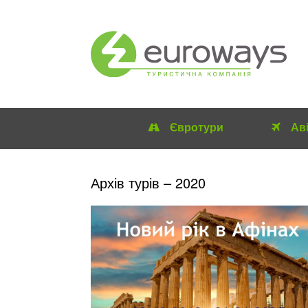
Євротури
Ав
Архів турів – 2020