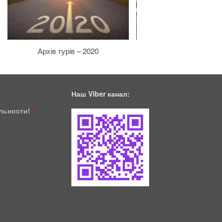
Архів турів – 2020
Архів турів – 20
Наш Viber канал:
ільности!
*