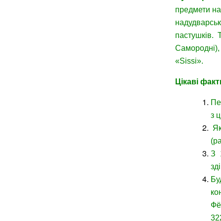
предмети нар
надудварськ
пастушків.
Самородні),
«Sissi».
Цікаві фак
Пе
з 
Як
(р
З 
зд
Бу
ко
Фё
32