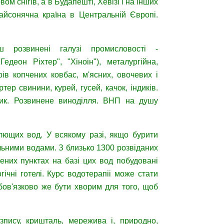
м снігів, а в Будапешті, Хевізі і на інших
айсонячна країна в Центральній Європі.
ьш розвинені галузі промисловості -
едеон Ріхтер", "Хіноін"), металургійна,
рів копчених ковбас, м'ясних, овочевих і
ер свинини, курей, гусей, качок, індиків.
шник. Розвинене виноділля. ВНП на душу
лющих вод. У всякому разі, якщо бурити
льними водами. З близько 1300 розвіданих
ених пунктах на базі цих вод побудовані
ічні готелі. Курс водотерапіі може стати
ов'язково же бути хворим для того, щоб
пису, кришталь, мережива і, природно,