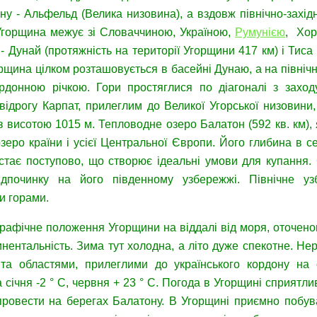
ину - Альфельд (Велика низовина), а вздовж північно-захі
Угорщина межує зі Словаччиною, Україною,
Румунією
, Хор
 - Дунай (протяжність на території Угорщини 417 км) і Тиса 
рщина цілком розташовується в басейні Дунаю, а на північній
рдонною річкою. Гори простяглися по діагоналі з заход
відрогу Карпат, прилеглим до Великої Угорської низовин
з висотою 1015 м. Тепловодне озеро Балатон (592 кв. км), 
зеро країни і усієї Центральної Європи. Його глибина в 
стає поступово, що створює ідеальні умови для купання. 
ідпочинку на його південному узбережжі. Північне 
и горами.
рафічне положення Угорщини на віддалі від моря, оточено
инентальність. Зима тут холодна, а літо дуже спекотне. Н
та областями, прилеглими до українського кордону на 
 січня -2 ° С, червня + 23 ° С. Погода в Угорщині сприятли
провести на берегах Балатону. В Угорщині приємно побува