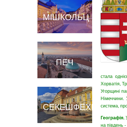
МІШКОЛЬЦ
ПЕЧ
стала одні
Хорватія, Т
Угорщині па
Німеччини.
СЕКЕШФЕХЕРВАР
система, пр
Географія
.
на південь -