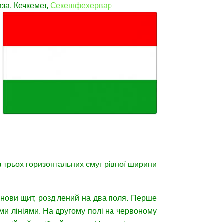
аза, Кечкемет,
Секешфехервар
з трьох горизонтальних смуг рівної ширини
снови щит, розділений на два поля. Перше
ми лініями. На другому полі на червоному