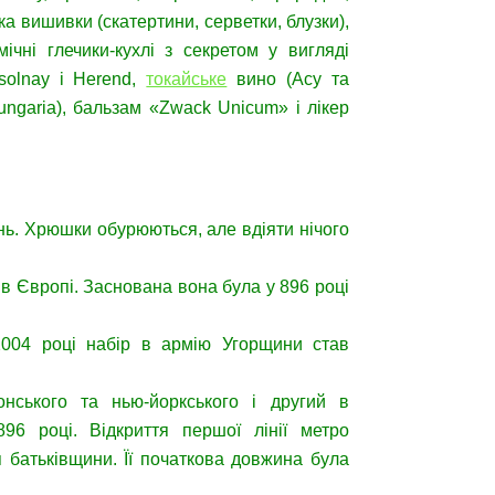
а вишивки (скатертини, серветки, блузки),
ічні глечики-кухлі з секретом у вигляді
olnay і Herend,
токайське
вино (Асу та
Hungaria), бальзам «Zwack Unicum» і лікер
ень. Хрюшки обурюються, але вдіяти нічого
в Європі. Заснована вона була у 896 році
004 році набір в армію Угорщини став
онського та нью-йоркського і другий в
96 році. Відкриття першої лінії метро
 батьківщини. Її початкова довжина була