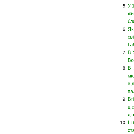
У 
жи
бл
Як
св
Га
В 
Во
В 
мі
ві
па
Вт
ці
дю
І 
ст