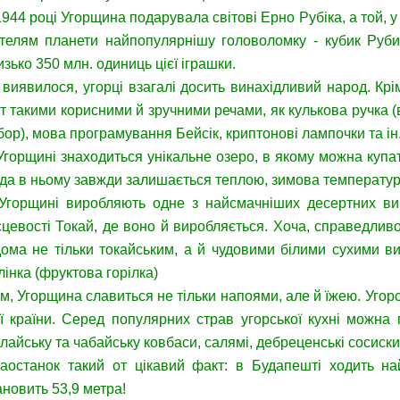
1944 році Угорщина подарувала світові Ерно Рубіка, а той, 
телям планети найпопулярнішу головоломку - кубик Руби
изько 350 млн. одиниць цієї іграшки.
 виявилося, угорці взагалі досить винахідливий народ. Кр
іт такими корисними й зручними речами, як кулькова ручка 
бор), мова програмування Бейсік, криптонові лампочки та ін
Угорщині знаходиться унікальне озеро, в якому можна купати
да в ньому завжди залишається теплою, зимова температура
Угорщині виробляють одне з найсмачніших десертних ви
сцевості Токай, де воно й виробляється. Хоча, справедливо
дома не тільки токайським, а й чудовими білими сухими в
лінка (фруктова горілка)
ім, Угорщина славиться не тільки напоями, але й їжею. Уго
єї країни. Серед популярних страв угорської кухні можна 
лайську та чабайську ковбаси, салямі, дебреценські сосиски,
наостанок такий от цікавий факт: в Будапешті ходить н
ановить 53,9 метра!