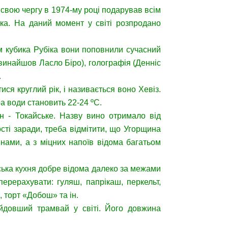
у свою чергу в 1974-му році подарував всім
ка. На даний момент у світі розпродано
ім кубика Рубіка вони поповнили сучасний
(винайшов Ласло Біро), голографія (Денніс
.
ся круглий рік, і називається воно Хевіз.
 води становить 22-24 ºС.
н - Токайське. Назву вино отримало від
сті заради, треба відмітити, що Угорщина
инами, а з міцних напоїв відома багатьом
рська кухня добре відома далеко за межами
перерахувати: гуляш, папрікаш, перкельт,
 торт «Добош» та ін.
айдовший трамвай у світі. Його довжина