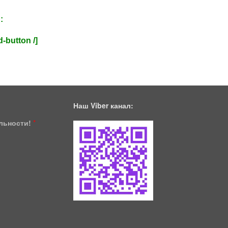
и
:
-button /]
Наш Viber канал:
ільности!
*