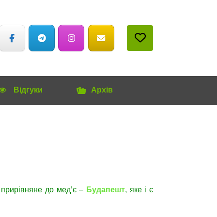
Відгуки
Архів
о прирівняне до мед’є –
Будапешт
, яке і є