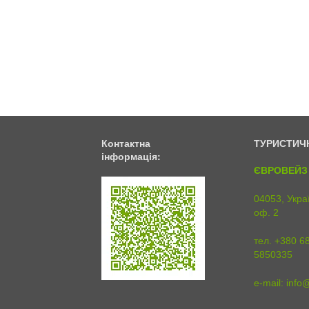
Контактна
ТУРИСТИЧ
інформація:
ЄВРОВЕЙЗ 
04053, Украї
оф. 2
тел. +380 6
5850335
e-mail:
info