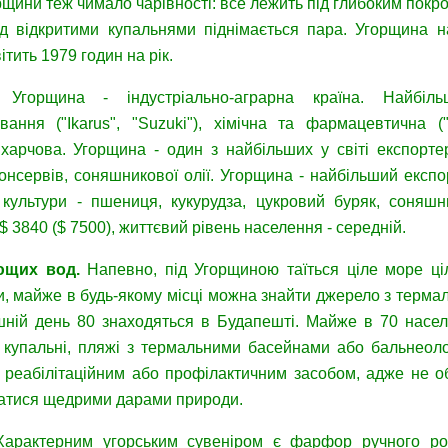
щини теж чимало чарівності: все лежить під глибоким покрово
д відкритими купальнями піднімається пара. Угорщина н
ітить 1979 годин на рік.
.
Угорщина - індустріально-аграрна країна. Найбіл
ання ("Ikarus", "Suzuki"), хімічна та фармацевтична ("Г
 харчова. Угорщина - один з найбільших у світі експорте
онсервів, соняшникової олії. Угорщина - найбільший експорт
 культури - пшениця, кукурудза, цукровий буряк, соня
$ 3840 ($ 7500), життєвий рівень населення - середній.
лющих вод
.
Напевно, під Угорщиною таїться ціле море ці
, майже в будь-якому місці можна знайти джерело з терма
шній день 80 знаходяться в Будапешті. Майже в 70 насел
, купальні, пляжі з термальними басейнами або бальнеолог
реабілітаційним або профілактичним засобом, адже не об
атися щедрими дарами природи.
Характерним угорським сувеніром є фарфор ручного роз