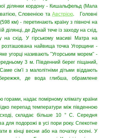
дної ділянки кордону - Кишальфельд (Мала
ватією, Словенією та
Австрією
. Головні
(598 км) - перетинають країну з півночі на
 ділянці, де Дунай тече із заходу на схід,
у на схід. У гірському масиві Матра на
и, розташована найвища точка Угорщини -
яке угорці називають "Угорським морем" -
середньому 3 м. Південний берег піщаний,
Саме сім'ї з малолітніми дітьми віддають
узбережжя, де вода глибша, обрамлене
ю горами, надає помірному клімату країни
ерідко перепад температури між південною
сході, складає більше 10 ° С. Середня
ва для подорожі в усі пори року. Спекотне
ти в кінці весни або на початку осені. У