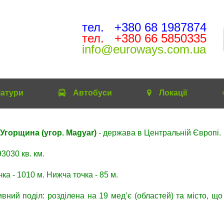
тел. +380 68 1987874
тел. +380 66 5850335
info@euroways.com.ua
іатури
Автобуcи
Локації
Угорщина (угор. Magyar)
- держава в Центральній Європі.
93030 кв. км.
а - 1010 м. Нижча точка - 85 м.
ивний поділ: розділена на 19 мед’є (областей) та місто, щ