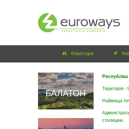
Євротури
Ав
Республіка 
Територія - 
БАЛАТОН
Найвища точк
Адміністрат
столицею.