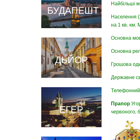
Найбільші м
БУДАПЕШТ
Населення (
на 1 кв. км.
Основна мов
Основна релі
ДЬЙОР
Грошова оди
Державне св
Телефонний
Прапор
Угор
ЕГЕР
червоного, б