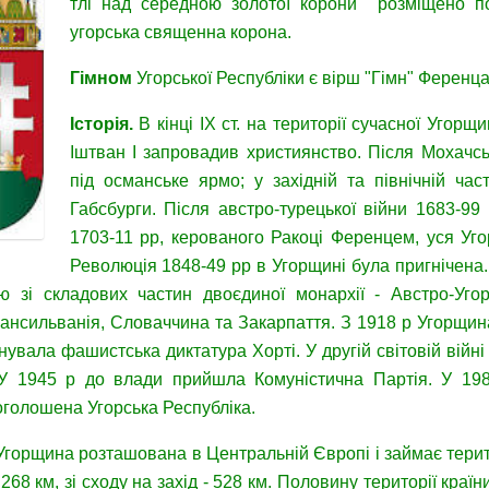
тлі над середною золотої корони розміщено по
угорська священна корона.
Гімном
Угорської Республіки є вірш "Гімн" Ференц
Історія
.
В кінці IX ст. на території сучасної Угор
Іштван I запровадив християнство. Після Мохачсь
під османське ярмо; у західній та північній час
Габсбурги. Після австро-турецької війни 1683-99
1703-11 рр, керованого Ракоці Ференцем, уся Уг
Революція 1848-49 рр в Угорщині була пригнічена.
єю зі складових частин двоєдиної монархії - Австро-Уг
рансильванія, Словаччина та Закарпаття. З 1918 р Угорщин
нувала фашистська диктатура Хорті. У другій світовій війн
 У 1945 р до влади прийшла Комуністична Партія. У 198
оголошена Угорська Республіка.
Угорщина розташована в Центральній Європі і займає територі
 268 км, зі сходу на захід - 528 км. Половину території кр