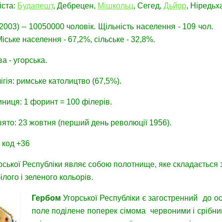
іста:
Будапешт
, Дебрецен,
Мішкольц
, Сегед,
Дьйор
, Ніредьх
2003) – 10050000 чоловік. Щільність населення - 109 чол.
 Міське населення - 67,2%, сільське - 32,8%.
а - угорська.
гія: римське католицтво (67,5%).
ниця: 1 форинт = 100 філерів.
ято: 23 жовтня (перший день революції 1956).
 код +36
ської Республіки являє собою полотнище, яке складається 
ілого і зеленого кольорів.
Гербом
Угорської Республіки є загостренний до о
поле поділене поперек сімома червоними і срібни