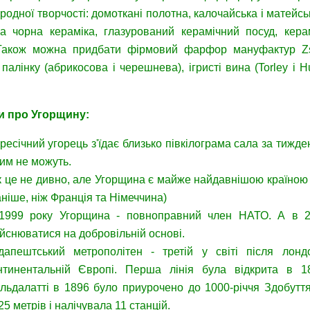
одної творчості: домоткані полотна, калочайська і матейськ
а чорна кераміка, глазурований керамічний посуд, керам
 Також можна придбати фірмовий фарфор мануфактур Zs
 палінку (абрикосова і черешнева), ігристі вина (Torley і 
ти про Угорщину:
ресічний угорець з'їдає близько півкілограма сала за тижд
цим не можуть.
 це не дивно, але Угорщина є майже найдавнішою країною 
аніше, ніж Франція та Німеччина)
1999 року Угорщина - повноправний член НАТО. А в 2
ійснюватися на добровільній основі.
дапештський метрополітен - третій у світі після лонд
нтинентальній Європі. Перша лінія була відкрита в 18
льдалатті в 1896 було приурочено до 1000-річчя Здобуття
25 метрів і налічувала 11 станцій.