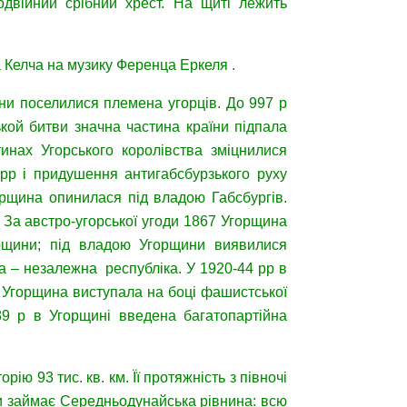
двійний срібний хрест. На щиті лежить
а Келча на музику Ференца Еркеля .
щини поселилися племена угорців. До 997 р
кой битви значна частина країни підпала
тинах Угорського королівства зміцнилися
 рр і придушення антигабсбурзького руху
орщина опинилася під владою Габсбургів.
 За австро-угорської угоди 1867 Угорщина
орщини; під владою Угорщини виявилися
а – незалежна республіка. У 1920-44 рр в
і Угорщина виступала на боці фашистської
9 р в Угорщині введена багатопартійна
ю 93 тис. кв. км. Її протяжність з півночі
аїни займає Середньодунайська рівнина: всю