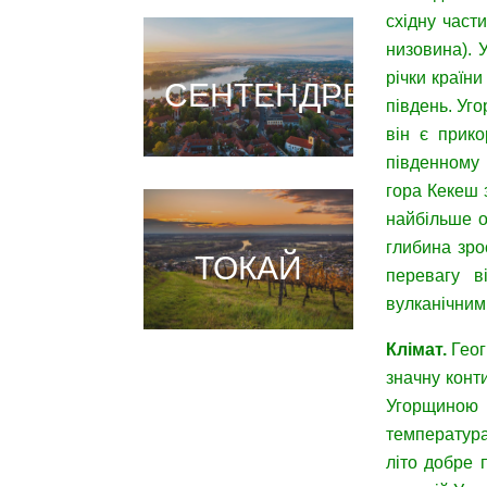
східну част
низовина). 
річки країни
СЕНТЕНДРЕ
південь. Уго
він є прико
південному 
гора Кекеш 
найбільше о
глибина зро
ТОКАЙ
перевагу в
вулканічним
Клімат
.
Геог
значну конт
Угорщиною 
температура
літо добре 