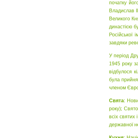
початку йог
Владислав I
Великого Кн
династією бу
Російської 
завдяки рев
У період Дру
1945 року з
відбулося к
була прийня
членом Євро
Свята
: Нов
року); Свято
всіх святих
державної не
Кухня
: Наці