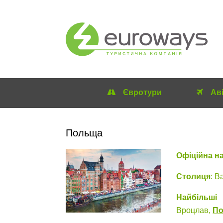
Євротури
Ав
Польща
Офіційна на
Столиця
: В
Найбільші
Вроцлав,
По