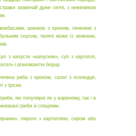
 страви зазвичай дуже ситні, з невеликою
ми.
 ковбасами, шинкою з хроном, печенею з
бульним соусом, телячі мізки із зеленню,
рав.
уп з капусти «капусняк», суп з картоплі,
осол» і різноманітні борщі.
печена риба з хроном, салат з оселедця,
 з тріски.
иби, які популярні як у вареному, так і в
иновані гриби зі спеціями.
сирники», пироги з картоплею, сиром або