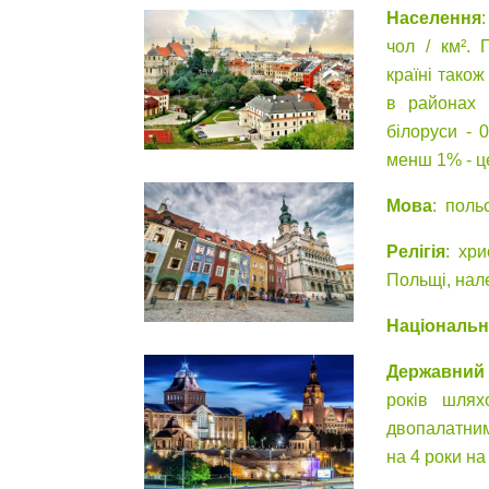
Населення
чол / км².
країні тако
в районах П
білоруси - 
менш 1% - це
Мова
: поль
Релігія
: хр
Польщі, нал
Національн
Державний 
років шлях
двопалатним
на 4 роки на