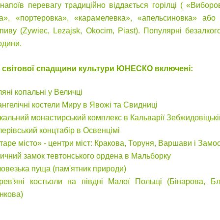
 напоїв перевагу традиційно віддається горілці ( «Вибор
ка», «портеровка», «карамелевка», «апельсиновка» або 
 пиву (Zywiec, Lezajsk, Okocim, Piast). Популярні безалкого
одини.
у світової спадщини культури ЮНЕСКО
включені:
ляні копальні у Величці
ангелічні костели Миру в Явожі та Свидниці
ікальний монастирський комплекс в Кальварії Зебжидовіцькі
тлерівський концтабір в Освенцімі
таре місто» - центри міст: Кракова, Торуня, Варшави і Замо
тичний замок тевтонського ордена в Мальборку
ловезька пуща (пам'ятник природи)
рев'яні костьоли на півдні Малої Польщі (Бінарова, Бл
нкова)