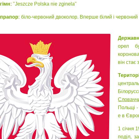
гімн:
"Jeszcze Polska nie zginela"
 прапор
: біло-червоний двоколор. Вперше білий і червоний
Державн
орел б
коронова
він стає
Територ
централ
Білор
Словачч
Польщі - 
е в Європ
1 січня 
поділ, з