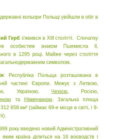
 державні кольори Польщі увійшли в обіг в
ий Герб
з'явився в XIII столітті. Спочатку
ув особистим знаком Пшемисла II,
ного в 1295 році. Майже через століття
 загальнодержавним символом.
ія
: Республіка Польща розташована в
ьній частині Європи. Межує з Литвою,
уссю, Україною,
Чехією
, Росією,
иною
та
Німеччиною
. Загальна площа
312 658 км² (займає 69-е місце в світі, і 9-
і).
1999 року введено новий Адміністративний
а яким країна ділиться на 16 воєводств і