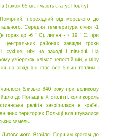
ів (також 65 міст мають статус Повіту)
 Помірний, перехідний від морського до
тального. Середня температура січня -1
 (в горах до -6 ° C), липня - + 19 ° С, при
 центральних районах завжди трохи
 і сухіше, ніж на заході і півночі. На
кому узбережжі клімат непостійний, у міру
ня на захід він стає все більш теплим і
'явилося близько 840 року при великому
ийшло до Польщі в Х столітті, коли король
иянська релігія закріпилася в країні,
івнічних територіях Польщі влаштувалися
ських земель.
ва Литовського Ягайло. Першим кроком до