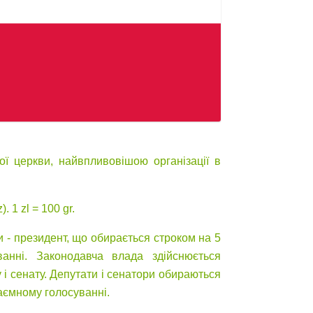
ої церкви, найвпливовішою організації в
). 1 zl = 100 gr.
 - президент, що обирається строком на 5
анні. Законодавча влада здійснюється
і сенату. Депутати і сенатори обираються
таємному голосуванні.