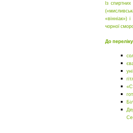
Із спиртних
(«мисливсь
«вінніак») і
чорної смор
До
перелік
со
єв
ун
гі
«С
го
Бі
Де
Се