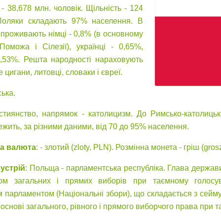
: - 38,678 млн. чоловік. Щільність - 124
 Поляки складають 97% населення. В
ж проживають німці - 0,8% (в основному
оможа і Сілезії), українці - 0,65%,
0,53%. Решта народності нараховують
 цигани, литовці, словаки і євреї.
ська.
истиянство, напрямок - католицизм. До Римсько-католицьк
ежить, за різними даними, від 70 до 95% населення.
а валюта
: - злотий (zloty, PLN). Розмінна монета - гріш (grosz
устрій
: Польща - парламентська республіка. Глава держави
ом загальних і прямих виборів при таємному голосув
 парламентом (Національні збори), що складається з сейму 
 основі загального, рівного і прямого виборчого права при 