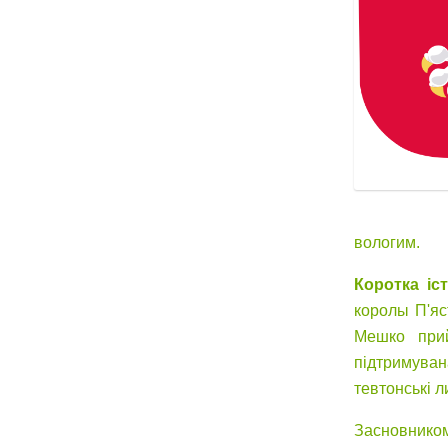
вологим.
Коротка іст
королы П'яст
Мешко прий
підтримуван
тевтонські л
Засновником