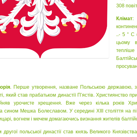
308 повіт
Клімат
:
континен
..- 5 ° C
цьому в
тепліше
Балтійсь
просуван
орія
. Перше утворення, назване Польською державою, з
і, який став прабатьком династії П'ястів. Християнство пр
няв урочисте хрещення. Вже через кілька років Христ
а сином Мешка Болеславом. У середині XIII століття на п
ицарі, вогнем і мечем домагаючись визнання жителів балтій
 другої польської династії став князь Великого Князівст