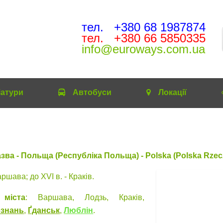
тел. +380 68 1987874
тел. +380 66 5850335
info@euroways.com.ua
іатури
Автобуcи
Локації
зва - Польща (Республіка Польща) - Polska (Polska Rzec
аршава; до XVI в. - Краків.
 міста
: Варшава, Лодзь, Краків,
знань
,
Ґданськ
,
Люблін
.