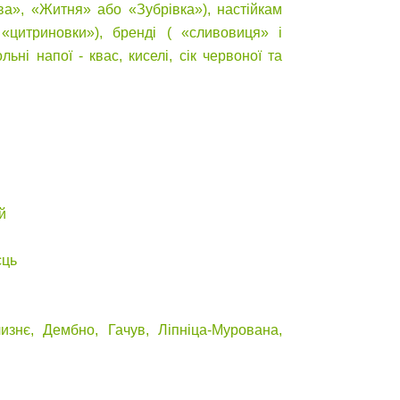
ова», «Житня» або «Зубрівка»), настійкам
«цитриновки»), бренді ( «сливовиця» і
льні напої - квас, киселі, сік червоної та
й
сць
изнє, Дембно, Гачув, Ліпніца-Мурована,