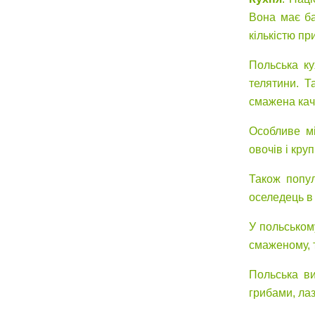
Вона має ба
кількістю п
Польська ку
телятини. Т
смажена качк
Особливе мі
овочів і кру
Також попул
оселедець в 
У польському
смаженому, т
Польська ви
грибами, лаз