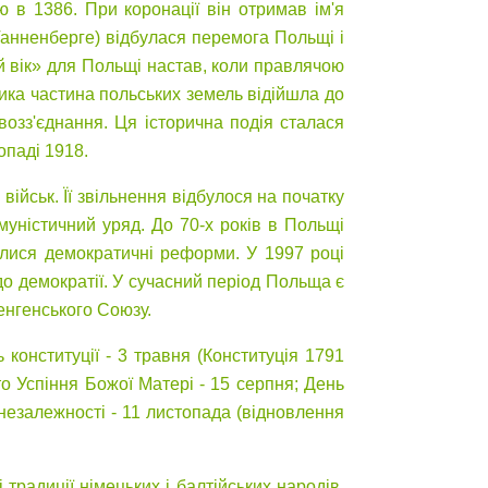
 в 1386. При коронації він отримав ім'я
(Танненберге) відбулася перемога Польщі і
й вік» для Польщі настав, коли правлячою
елика частина польських земель відійшла до
 возз'єднання. Ця історична подія сталася
опаді 1918.
військ. Її звільнення відбулося на початку
омуністичний уряд. До 70-х років в Польщі
очалися демократичні реформи. У 1997 році
о демократії. У сучасний період Польща є
енгенського Союзу.
 конституції - 3 травня (Конституція 1791
то Успіння Божої Матері - 15 серпня; День
 незалежності - 11 листопада (відновлення
традиції німецьких і балтійських народів.