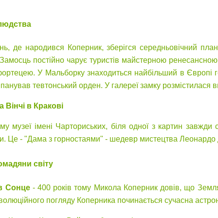
людства
унь, де народився Коперник, зберігся середньовічний пла
. Замосць постійно чарує туристів майстерною ренесансною а
фортецею. У Мальборку знаходиться найбільший в Європі г
у панував тевтонський орден. У галереї замку розмістилася 
 Вінчі в Кракові
ому музеї імені Чарториських, біля одної з картин завжди 
и. Це - "Дама з горностаями" - шедевр мистецтва Леонардо 
омадяни світу
в Сонце
- 400 років тому Микола Коперник довів, що Земл
еволюційного погляду Коперника починається сучасна астро