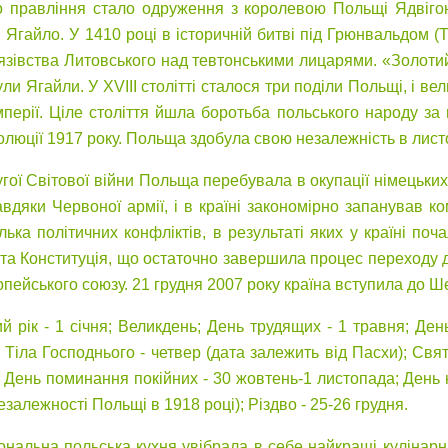
о правління стало одруження з королевою Польщі Ядвігою
I Ягайло. У 1410 році в історичній битві під Грюнвальдом 
язівства Литовського над тевтонськими лицарями. «Золоти
ли Ягайли. У XVIII столітті сталося три поділи Польщі, і в
імперії. Ціле століття йшла боротьба польського народу за
олюції 1917 року. Польща здобула свою незалежність в лист
гої Світової війни Польща перебувала в окупації німецьких 
авдяки Червоної армії, і в країні закономірно запанував к
ілька політичних конфліктів, в результаті яких у країні п
та Конституція, що остаточно завершила процес переходу д
пейського союзу. 21 грудня 2007 року країна вступила до Ш
ий рік - 1 січня; Великдень; День трудящих - 1 травня; День
 Тіла Господнього - четвер (дата залежить від Пасхи); Свя
 і День поминання покійних - 30 жовтень-1 листопада; День
залежності Польщі в 1918 році); Різдво - 25-26 грудня.
ональна польська кухня увібрала в себе найкращі кулінарні 