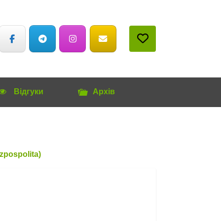
Відгуки
Архів
zpospolita)