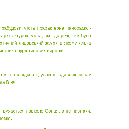
н забудови міста і характерна панорама -
рхітектурою міста, яке, до речі, теж було
отичний лицарський замок, в якому кілька
виставка бурштинових виробів.
стоять відвідувачі, уважно вдивляючись у
да Вінчі
я рухається навколо Сонця, а не навпаки.
номія.