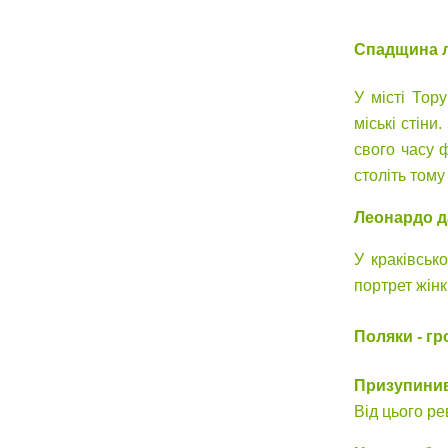
Спадщина 
У місті Тор
міські стіни
свого часу 
століть том
Леонардо да
У краківськ
портрет жінк
Поляки - гр
Призупини
Від цього р