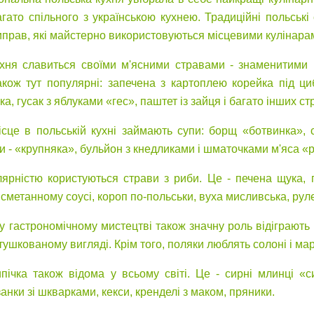
гато спільного з українською кухнею. Традиційні польські
риправ, які майстерно використовуються місцевими кулінара
хня славиться своїми м'ясними стравами - знаменитими
акож тут популярні: запечена з картоплею корейка під ци
а, гусак з яблуками «гес», паштет із зайця і багато інших ст
сце в польській кухні займають супи: борщ «ботвинка», с
пи - «крупняка», бульйон з кнедликами і шматочками м'яса «р
ярністю користуються страви з риби. Це - печена щука, 
сметанному соусі, короп по-польськи, вуха мисливська, рулет
 гастрономічному мистецтві також значну роль відіграють гр
ушкованому вигляді. Крім того, поляки люблять солоні і мар
пічка також відома у всьому світі. Це - сирні млинці «
анки зі шкварками, кекси, кренделі з маком, пряники.