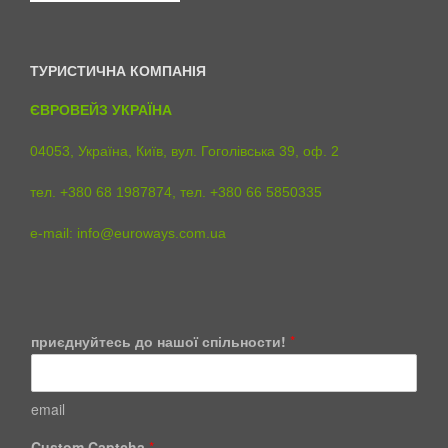
ТУРИСТИЧНА КОМПАНІЯ
ЄВРОВЕЙЗ УКРАЇНА
04053, Україна, Київ, вул. Гоголівська 39, оф. 2
тел. +380 68 1987874, тел. +380 66 5850335
e-mail:
info@euroways.com.ua
приєднуйтесь до нашої спільности!
*
email
C
Custom Captcha
*