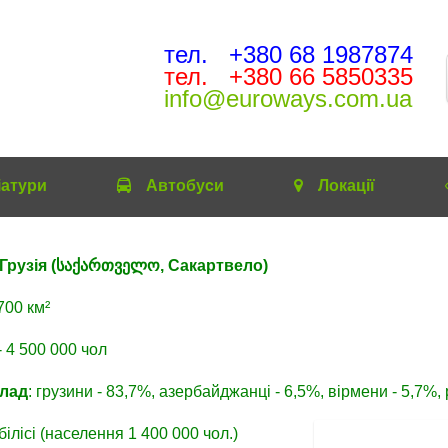
тел. +380 68 1987874
тел. +380 66 5850335
info@euroways.com.ua
іатури
Автобуcи
Локації
Грузія
(
საქართველო, Сакартвело)
700 км²
- 4 500 000 чол
клад
: грузини - 83,7%, азербайджанці - 6,5%, вірмени - 5,7%,
білісі (населення 1 400 000 чол.)