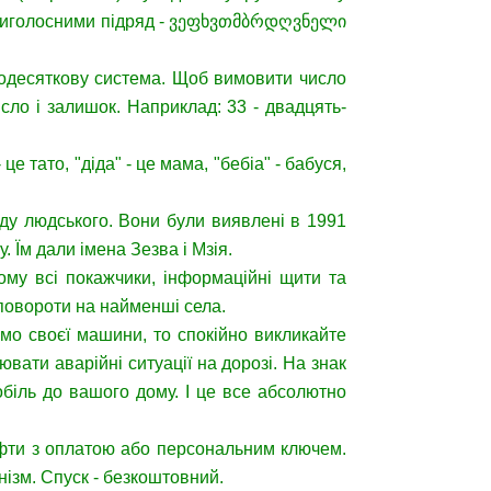
1 приголосними підряд - ვეფხვთმბრდღვნელი
водесяткову система. Щоб вимовити число
исло і залишок. Наприклад: 33 - двадцять-
це тато, "діда" - це мама, "бебіа" - бабуся,
оду людського. Вони були виявлені в 1991
. Їм дали імена Зезва і Мзія.
Тому всі покажчики, інформаційні щити та
 повороти на найменші села.
рмо своєї машини, то спокійно викликайте
ювати аварійні ситуації на дорозі. На знак
обіль до вашого дому. І це все абсолютно
ліфти з оплатою або персональним ключем.
нізм. Спуск - безкоштовний.