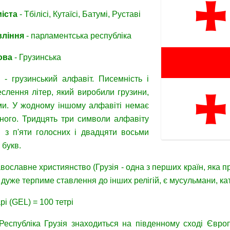
міста
- Тбілісі, Кутаїсі, Батумі, Руставі
вління
- парламентська республіка
ова
- Грузинська
- грузинський алфавіт. Писемність і
еслення літер, який виробили грузини,
ми. У жодному іншому алфавіті немає
бного. Тридцять три символи алфавіту
 з п'яти голосних і двадцяти восьми
 букв.
вославне християнство (Грузія - одна з перших країн, яка 
), дуже терпиме ставлення до інших релігій, є мусульмани, кат
рі (GEL) = 100 тетрі
 Республіка Грузія знаходиться на південному сході Євро