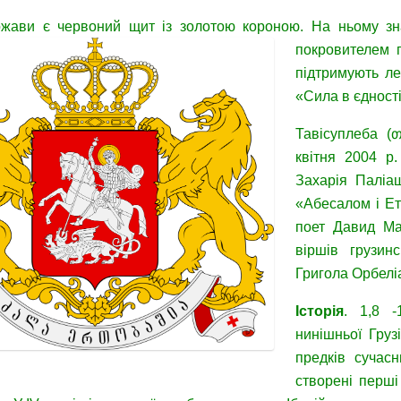
жави є червоний щит із золотою короною. На ньому зна
покровителем
підтримують ле
«Сила в єдності
Тавісуплеба 
квітня 2004 р
Захарія Паліаш
«Абесалом і Ет
поет Давид Ма
віршів грузинс
Григола Орбеліа
Історія
. 1,8 -
нинішньої Груз
предків сучасн
створені перші