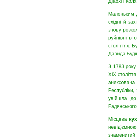
Діаохі і Кол
Маленьким д
східні й за
знову розко
руйнівні вто
століттях. Б
Давида Будів
З 1783 року
XIX століття
анексована
Республіки,
увійшла до
Радянського
Місцева
ку
невід'ємною
знаменитий 