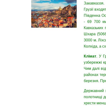
Закавказзя.
Грузії входя
Південна Ос
- 69 700 км
Кавказьких 
Шхара (5068
3000 м. Ліхс
Колхіда, а сх
Клімат
. У Г
узбережжі кр
Чим далі від
районах терм
березня. Про
Державний
полотнищі д
хрести менш