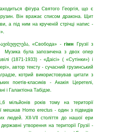
ходиться фігура Святого Георгія, що є
грузин. Він вражає списом дракона. Щит
ви, а під ним на крученій стрічці напис -
».
(თავისუფლება, «Свобода» -
гімн
Грузії з
. Музика була запозичена з двох опер
вілі (1871-1933) - «Даісі» ( «Сутінки») і
ері», автор тексту - сучасний грузинський
градзе, котрий використовував цитати з
ьких поетів-класиків - Акакія Церетелі,
ні і Галактіона Табідзе.
1,6 мільйонів років тому на території
ії мешкав Homo erectus - один з підвидів
их людей. XII-VII століття до нашої ери
 державні утворення на території Грузії -