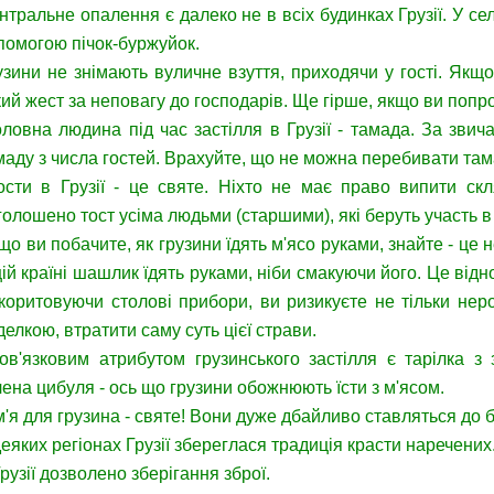
нтральне опалення є далеко не в всіх будинках Грузії. У се
помогою пічок-буржуйок.
узини не знімають вуличне взуття, приходячи у гості. Якщ
кий жест за неповагу до господарів. Ще гірше, якщо ви попро
ловна людина під час застілля в Грузії - тамада. За звич
маду з числа гостей. Врахуйте, що не можна перебивати тама
сти в Грузії - це святе. Ніхто не має право випити ск
голошено тост усіма людьми (старшими), які беруть участь в 
що ви побачите, як грузини їдять м'ясо руками, знайте - це 
цій країні шашлик їдять руками, ніби смакуючи його. Це відн
коритовуючи столові прибори, ви ризикуєте не тільки неро
делкою, втратити саму суть цієї страви.
ов'язковим атрибутом грузинського застілля є тарілка з з
лена цибуля - ось що грузини обожнюють їсти з м'ясом.
м'я для грузина - святе! Вони дуже дбайливо ставляться до бат
деяких регіонах Грузії збереглася традиція красти наречених.
Грузії дозволено зберігання зброї.