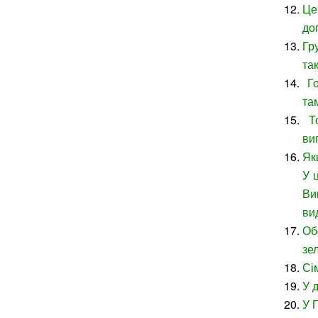
Це
до
Гр
та
Го
та
То
ви
Як
У 
Ви
ви
Об
зе
Сі
У 
У 