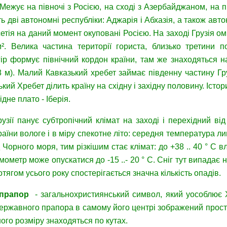
 Межує на півночі з Росією, на сході з Азербайджаном, на п
ть дві автономні республіки: Аджарія і Абхазія, а також авт
етія на даний момент окуповані Росією. На заході Грузія о
². Велика частина території гориста, близько третини п
гір формує північний кордон країни, там же знаходяться на
 м). Малий Кавказький хребет займає південну частину Груз
ький Хребет ділить країну на східну і західну половину. Істор
ідне плато - Іберія.
рузії панує субтропічний клімат на заході і перехідний ві
аїни вологе і в міру спекотне літо: середня температура липня 
 Чорного моря, тим різкішим стає клімат: до +38 .. 40 ° C влі
ометр може опускатися до -15 ..- 20 ° C. Сніг тут випадає 
тягом усього року спостерігається значна кількість опадів.
прапор
- загальнохристиянський символ, який уособлює Хр
ержавного прапора в самому його центрі зображений простий
ого розміру знаходяться по кутах.