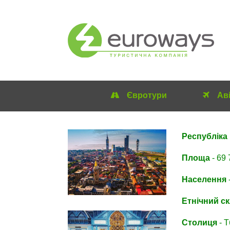
Євротури
Ав
Республіка 
Площа
- 69 
Населення
Етнічний с
Столиця
- Т