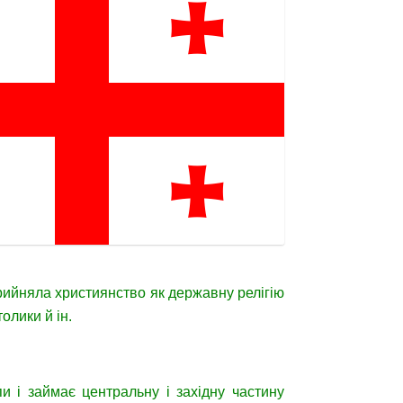
прийняла християнство як державну релігію
олики й ін.
пи і займає центральну і західну частину