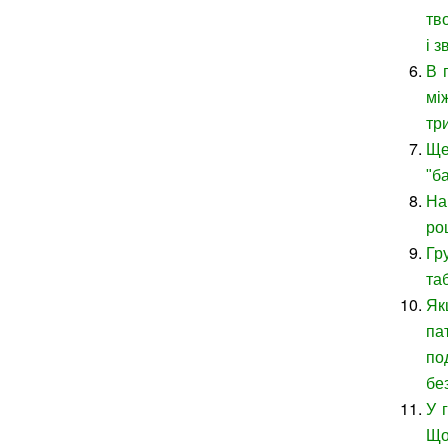
тв
і 
В 
мі
тр
Ще
"ба
На
ро
Гр
та
Як
па
по
бе
У 
Що