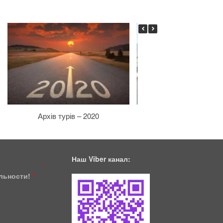
Архів турів – 2020
Архів турів – 20
Наш Viber канал:
ільности!
*