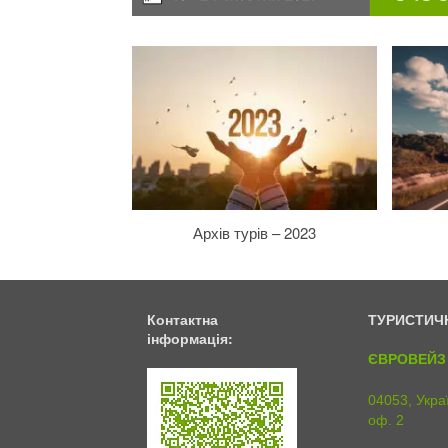
Архів турів – 2023
Контактна
ТУРИСТИЧ
інформація:
ЄВРОВЕЙЗ 
04053, Украї
оф. 2