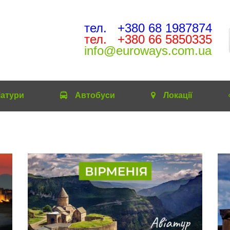
тел. +380 68 1987874
тел. +380 66 5850335
info@euroways.com.ua
іатури
Автобуcи
Локації