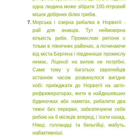
одна людина може зібрати 100-літровий
мішок добірних білих грибів.
Морська і озерна рибалка в Норвегії -
рай для знавців. Тут неймовірна
кількість риби. Промислові регіони є
тільки в північних районах, а починаючи
від міста Бергена і південніше промислу
немає. Ліцензії на вилов не потрібні.
Саме тому у багатьох європейців
останнім часом розвинулося вигідне
хобі: приїжджати до Норвегії на авто-
рефрижераторах, жити в найдешевших
будиночках або наметах, рибалити два
тижні без перерви, забезпечуючи себе
рибою на 6 місяців вперед, і їхати назад.
Німці, голландці та бельгійці, мабуть,
найактивніші.