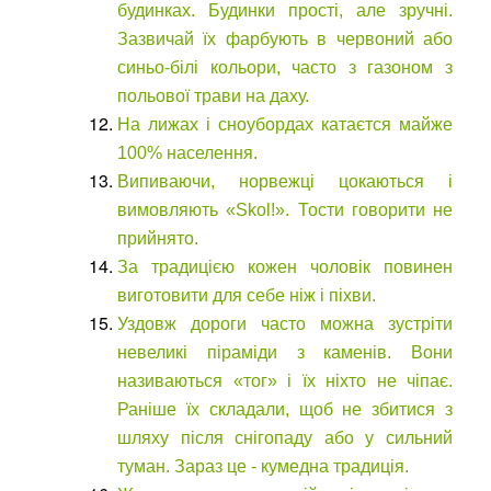
будинках. Будинки прості, але зручні.
Зазвичай їх фарбують в червоний або
синьо-білі кольори, часто з газоном з
польової трави на даху.
На лижах і сноубордах катаєтcя майже
100% населення.
Випиваючи, норвежці цокаються і
вимовляють «Skol!». Тости говорити не
прийнято.
За традицією кожен чоловік повинен
виготовити для себе ніж і піхви.
Уздовж дороги часто можна зустріти
невеликі піраміди з каменів. Вони
називаються «тог» і їх ніхто не чіпає.
Раніше їх складали, щоб не збитися з
шляху після снігопаду або у сильний
туман. Зараз це - кумедна традиція.