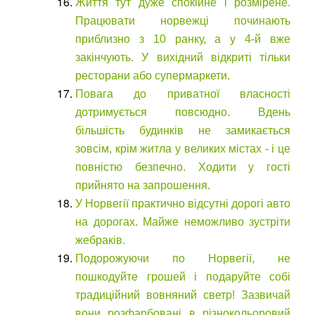
Життя тут дуже спокійне і розмірене.
Працювати норвежці починають
приблизно з 10 ранку, а у 4-й вже
закінчують. У вихідний відкриті тільки
ресторани або супермаркети.
Повага до приватної власності
дотримується повсюдно. Вдень
більшість будинків не замикається
зовсім, крім житла у великих містах - і це
повністю безпечно. Ходити у гості
прийнято на запрошення.
У Норвегії практично відсутні дорогі авто
на дорогах. Майже неможливо зустріти
жебраків.
Подорожуючи по Норвегії, не
пошкодуйте грошей і подаруйте собі
традиційний вовняний светр! Зазвичай
вони розфарбовані в різнокольоровий