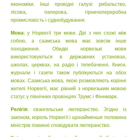
економіки. Інші провідні галузі: рибальство,
лісова, паперова, гірничопереробна
промисловість і суднобудування.
Мова
: у Норвегії три мови. Дві з них схожі між
собою, а саамська мова має зовсім інше
походження. Обидві норвезькі мови
використовуються в державних установах,
школах, церквах, на радіо і телебаченні. Книги,
журнали і газети також публікуються на обох
мовах. Саамська мова, якою розмовляють корінні
жителі Норвегії, має рівний з норвезьким мовою
статус у північних провінціях Трумс і Фіннмарк.
Релігія
: євангельське лютеранство. Згідно із
законом, король Норвегії і щонайменше половина
міністрів повинні сповідувати лютеранство.