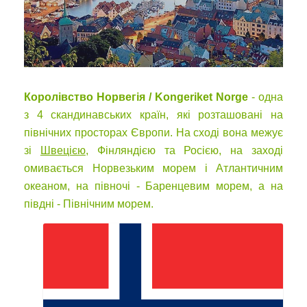
Королівство Норвегія / Kongeriket Norge
- одна
з 4 скандинавських країн, які розташовані на
північних просторах Європи. На сході вона межує
зі
Швецією
, Фінляндією та Росією, на заході
омивається Норвезьким морем і Атлантичним
океаном, на півночі - Баренцевим морем, а на
півдні - Північним морем.