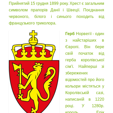
Прийнятий 15 грудня 1899 року. Хрест є загальним
символом прапорів Данії і Швеції. Поєднання
червоного, білого і синього походить від
французького триколора.
Герб
Норвегії - один
з найстаріших в
Європі. Він бере
свій початок від
герба королівської
сім'ї. Найперші зі
збережених
відомостей про його
кольори містяться у
Королівській сазі,
написаній в 1220
році. У 1280р.
король Ерік