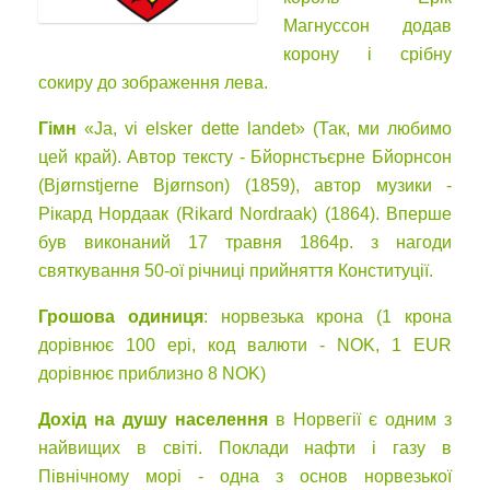
Магнуссон додав
корону і срібну
сокиру до зображення лева.
Гімн
«Ja, vi elsker dette landet» (Так, ми любимо
цей край). Автор тексту - Бйорнстьєрне Бйорнсон
(Bjørnstjerne Bjørnson) (1859), автор музики -
Рікард Нордаак (Rikard Nordraak) (1864). Вперше
був виконаний 17 травня 1864р. з нагоди
святкування 50-ої річниці прийняття Конституції.
Грошова одиниця
: норвезька крона (1 крона
дорівнює 100 ері, код валюти - NOK, 1 EUR
дорівнює приблизно 8 NOK)
Дохід на душу населення
в Норвегії є одним з
найвищих в світі. Поклади нафти і газу в
Північному морі - одна з основ норвезької