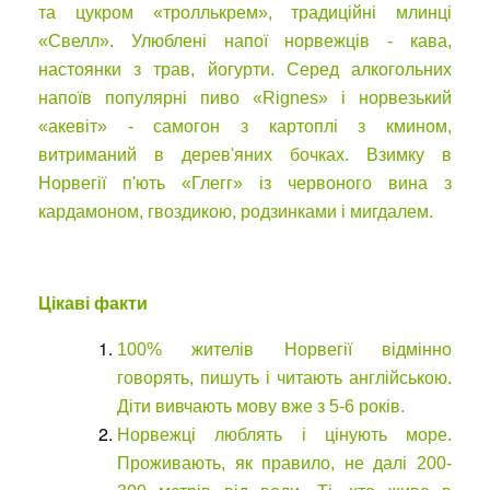
та цукром «троллькрем», традиційні млинці
«Свелл». Улюблені напої норвежців - кава,
настоянки з трав, йогурти. Серед алкогольних
напоїв популярні пиво «Rignes» і норвезький
«акевіт» - самогон з картоплі з кмином,
витриманий в дерев'яних бочках. Взимку в
Норвегії п'ють «Глегг» із червоного вина з
кардамоном, гвоздикою, родзинками і мигдалем.
Цікаві факти
100% жителів Норвегії відмінно
говорять, пишуть і читають англійською.
Діти вивчають мову вже з 5-6 років.
Норвежці люблять і цінують море.
Проживають, як правило, не далі 200-