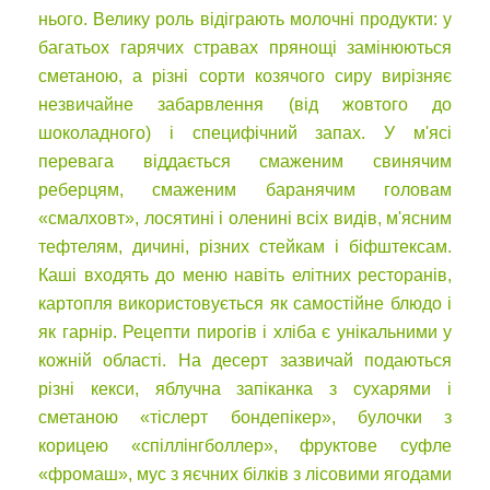
нього. Велику роль відіграють молочні продукти: у
багатьох гарячих стравах прянощі замінюються
сметаною, а різні сорти козячого сиру вирізняє
незвичайне забарвлення (від жовтого до
шоколадного) і специфічний запах. У м'ясі
перевага віддається смаженим свинячим
реберцям, смаженим баранячим головам
«смалховт», лосятині і оленині всіх видів, м'ясним
тефтелям, дичині, різних стейкам і біфштексам.
Каші входять до меню навіть елітних ресторанів,
картопля використовується як самостійне блюдо і
як гарнір. Рецепти пирогів і хліба є унікальними у
кожній області. На десерт зазвичай подаються
різні кекси, яблучна запіканка з сухарями і
сметаною «тіслерт бондепікер», булочки з
корицею «спіллінгболлер», фруктове суфле
«фромаш», мус з яєчних білків з лісовими ягодами