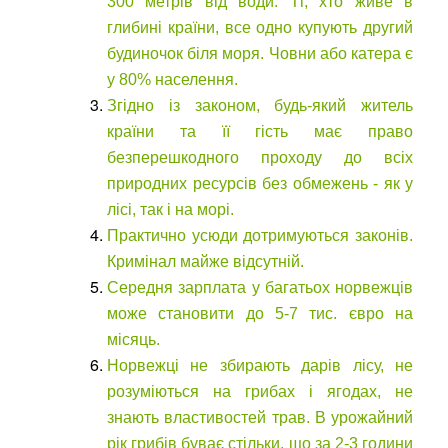
300 метрів від води. Ті, хто живе в
глибині країни, все одно купують другий
будиночок біля моря. Човни або катера є
у 80% населення.
Згідно із законом, будь-який житель
країни та її гість має право
безперешкодного проходу до всіх
природних ресурсів без обмежень - як у
лісі, так і на морі.
Практично усюди дотримуються законів.
Кримінал майже відсутній.
Середня зарплата у багатьох норвежців
може становити до 5-7 тис. євро на
місяць.
Норвежці не збирають дарів лісу, не
розуміються на грибах і ягодах, не
знають властивостей трав. В урожайний
рік грибів буває стільки, що за 2-3 години