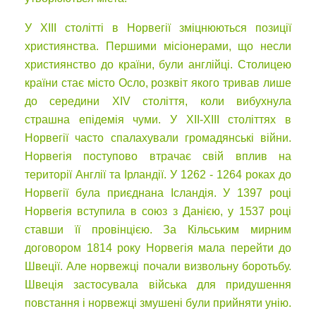
У XIII столітті в Норвегії зміцнюються позиції
християнства. Першими місіонерами, що несли
християнство до країни, були англійці. Столицею
країни стає місто Осло, розквіт якого тривав лише
до середини XIV століття, коли вибухнула
страшна епідемія чуми. У XII-XIII століттях в
Норвегії часто спалахували громадянські війни.
Норвегія поступово втрачає свій вплив на
території Англії та Ірландії. У 1262 - 1264 роках до
Норвегії була приєднана Ісландія. У 1397 році
Норвегія вступила в союз з Данією, у 1537 році
ставши її провінцією. За Кільським мирним
договором 1814 року Норвегія мала перейти до
Швеції. Але норвежці почали визвольну боротьбу.
Швеція застосувала війська для придушення
повстання і норвежці змушені були прийняти унію.