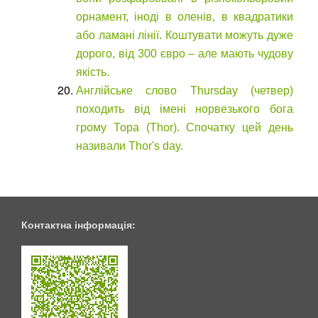
орнамент, іноді в оленів, в квадратики
або ламані лінії. Коштувати можуть дуже
дорого, від 300 євро – але мають чудову
якість.
Англійське слово Thursday (четвер)
походить від імені норвезького бога
грому Тора (Thor). Спочатку цей день
називали Thor's day.
Контактна інформація: