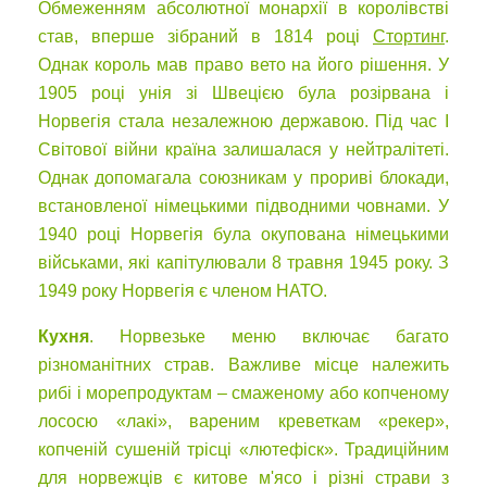
Обмеженням абсолютної монархії в королівстві
став, вперше зібраний в 1814 році
Стортинг
.
Однак король мав право вето на його рішення. У
1905 році унія зі Швецією була розірвана і
Норвегія стала незалежною державою. Під час I
Світової війни країна залишалася у нейтралітеті.
Однак допомагала союзникам у прориві блокади,
встановленої німецькими підводними човнами. У
1940 році Норвегія була окупована німецькими
військами, які капітулювали 8 травня 1945 року. З
1949 року Норвегія є членом НАТО.
Кухня
. Норвезьке меню включає багато
різноманітних страв. Важливе місце належить
рибі і морепродуктам – смаженому або копченому
лососю «лакі», вареним креветкам «рекер»,
копченій сушеній трісці «лютефіск». Традиційним
для норвежців є китове м'ясо і різні страви з