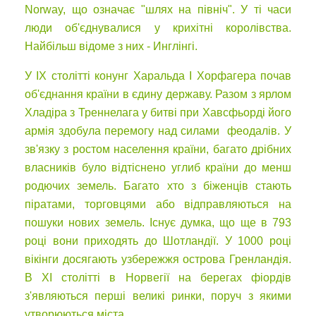
Norway, що означає "шлях на північ". У ті часи
люди об'єднувалися у крихітні королівства.
Найбільш відоме з них - Инглінгі.
У IX столітті конунг Харальда I Хорфагера почав
об'єднання країни в єдину державу. Разом з ярлом
Хладіра з Треннелага у битві при Хавсфьорді його
армія здобула перемогу над силами феодалів. У
зв'язку з ростом населення країни, багато дрібних
власників було відтіснено углиб країни до менш
родючих земель. Багато хто з біженців стають
піратами, торговцями або відправляються на
пошуки нових земель. Існує думка, що ще в 793
році вони приходять до Шотландії. У 1000 році
вікінги досягають узбережжя острова Гренландія.
В XI столітті в Норвегії на берегах фіордів
з'являються перші великі ринки, поруч з якими
утворюються міста.