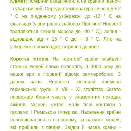
Клімат
: помірний океанічний, а на крайній півночі
- субарктичний. Середня температура січня від + 2
° С на південному узбережжі до -12 ° С на
фьєльдах (у внутрішніх районах Північної Норвегії
трапляються січневі морози до -40 ° С); липня -
відповідно від + 15 ° С до + 6 ° С. Літо на
узбережжі прохолодне, вітряне і дощове.
Коротка історія
. На території країни знайдені
стоянки людей епохи палеоліту. З 3000 року до
нашої ери в Норвегії відомо землеробство. З
давніх часів Норвегію заселяли племена
германської групи. У VIII - XI століттях багато
норвежців брали участь у знаменитих походах
вікінгів. Місцеві жителі мали тісні контакти з
галлами і Римською імперією. Населення країни
поповнювалося, в основному, за рахунок людей,
які прийшли з півдня. Звідси й назва країни -