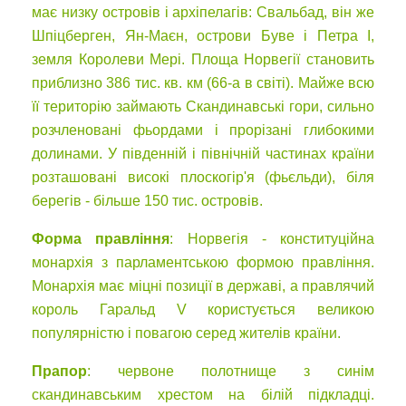
має низку островів і архіпелагів: Свальбад, він же
Шпіцберген, Ян-Маєн, острови Буве і Петра I,
земля Королеви Мері. Площа Норвегії становить
приблизно 386 тис. кв. км (66-а в світі). Майже всю
її територію займають Скандинавські гори, сильно
розчленовані фьордами і прорізані глибокими
долинами. У південній і північній частинах країни
розташовані високі плоскогір'я (фьєльди), біля
берегів - більше 150 тис. островів.
Форма правління
: Норвегія - конституційна
монархія з парламентською формою правління.
Монархія має міцні позиції в державі, а правлячий
король Гаральд V користується великою
популярністю і повагою серед жителів країни.
Прапор
: червоне полотнище з синім
скандинавським хрестом на білій підкладці.