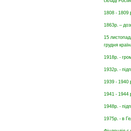
складі Росій
1808 - 1809 
1863р. – до
15 листопад
грудня краї
1918р. - гро
1932р. - під
1939 - 1940 
1941 - 1944 
1948р. - під
1975р. - в Г
Фінляндія є