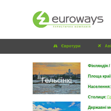
Євротури
Ав
Фінляндія /
Площа краї
Гельсінкі
Населення:
Столиц
я:
Ге
Державні м