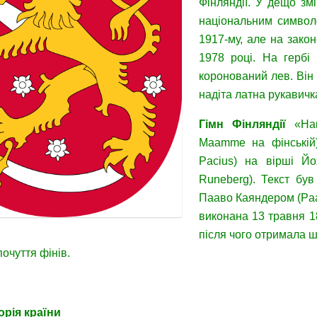
Фінляндії. У дещо зм
національним символо
1917-му, але на зако
1978 році. На гербі
коронований лев. Він 
надіта латна рукавичка
Гімн Фінляндії
«Наш
Maamme на фінській)
Pacius) на вірші Йо
Runeberg). Текст бу
Пааво Каяндером (Paa
виконана 13 травня 18
після чого отримала ш
почуття фінів.
орія країни