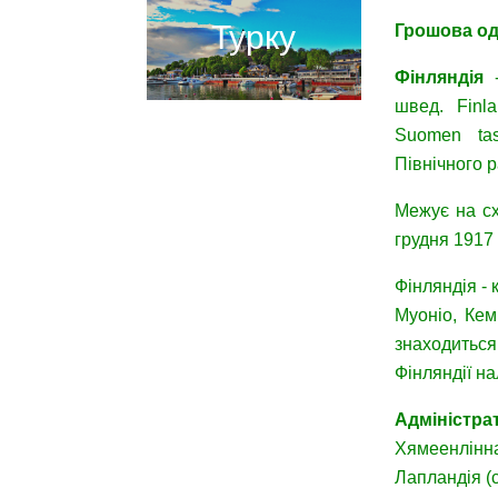
Турку
Грошова
о
Фінляндія
-
швед. Finl
Suomen tas
Північного р
Межує на схо
грудня 1917 
Фінляндія - 
Муоніо, Кем
знаходиться
Фінляндії на
Адміністра
Хямеенлінна)
Лапландія (с