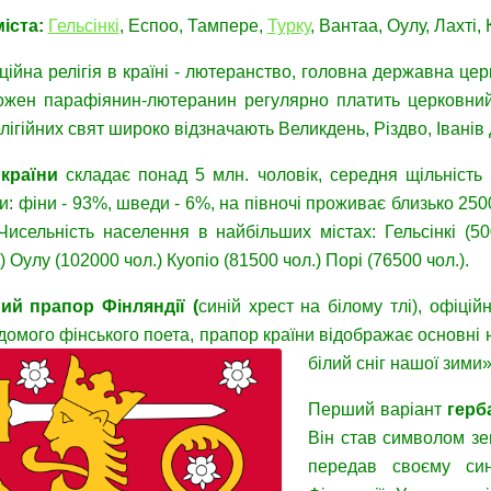
іста:
Гельсінкі
, Еспоо, Тампере,
Турку
, Вантаа, Оулу, Лахті,
ійна релігія в країні - лютеранство, головна державна цер
Кожен парафіянин-лютеранин регулярно платить церковний
лігійних свят широко відзначають Великдень, Різдво, Іванів 
країни
складає понад 5 млн. чоловік, середня щільність 
пи: фіни - 93%, шведи - 6%, на півночі проживає близько 2
 Чисельність населення в найбільших містах: Гельсінкі (5
) Оулу (102000 чол.) Куопіо (81500 чол.) Порі (76500 чол.).
ий прапор Фінляндії (
синій хрест на білому тлі), офіці
домого фінського поета, прапор країни відображає основні 
білий сніг нашої
зими»
Перший варіант
герб
Він став символом зе
передав своєму си