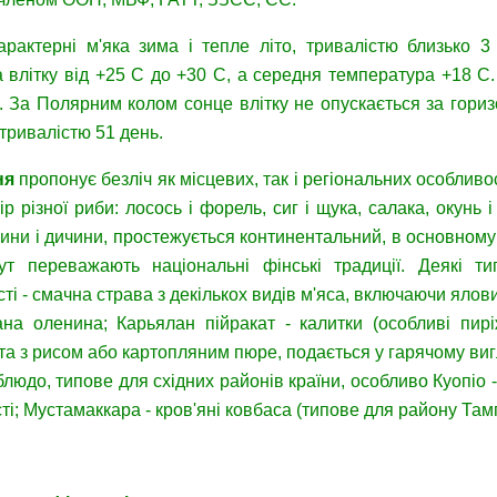
рактерні м'яка зима і тепле літо, тривалістю близько 3
 влітку від +25 С до +30 С, а середня температура +18 С
. За Полярним колом сонце влітку не опускається за горизо
тривалістю 51 день.
ня
пропонує безліч як місцевих, так і регіональних особливос
р різної риби: лосось і форель, сиг і щука, салака, окунь 
нини і дичини, простежується континентальний, в основном
ут переважають національні фінські традиції. Деякі тип
і - смачна страва з декількох видів м'яса, включаючи ялови
ана оленина; Карьялан пійракат - калитки (особливі пир
ста з рисом або картопляним пюре, подається у гарячому ви
блюдо, типове для східних районів країни, особливо Куопіо 
ті; Мустамаккара - кров'яні ковбаса (типове для району Там