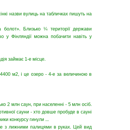
ьсінкі назви вулиць на табличках пишуть на
а болот». Близько ¼ території держави
во у Фінляндії можна побачити навіть у
ія займає 1-е місце.
4400 м2, і це озеро - 4-е за величиною в
ко 2 млн саун, при населенні - 5 млн осіб.
ртивної сауни - хто довше пробуде в сауні
ки конкурсу гинули ...
 йде з лижними палицями в руках. Цей вид