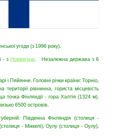
нської угоди (з 1996 року).
і - з
Норвегією
. Незалежна держава з 6
арі і Пяйянне. Головні річки країни: Торніо,
а території рівнинна, гориста місцевість
а точка Фінляндії - гора Халтія (1324 м).
лизько 6500 островів.
уберній: Південна Фінляндія (столиця -
толиця - Міккелі), Оулу (столиця - Оулу),