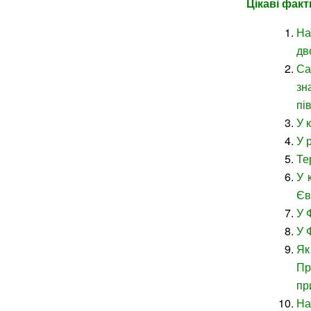
Цікаві факт
На
дв
Са
зн
пі
У 
У 
Те
У 
Єв
У 
У 
Як
Пр
пр
На