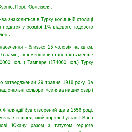
 Куопіо, Порі, Ювяскюля.
ква знаходиться в Турку, колишній столиці
 податок у розмірі 1% відсвого годового
день.
населення - близько 15 чоловік на кв.км.
500 саамів, інші меншини становлять менше
00000 чол. ) Тампере (174000 чол.) Турку
йно затверджений 29 травня 1918 року. За
національні кольори: «синява наших озер і
.
а
Фінляндії був створений ще в 1556 році.
мель, які шведський король Густав I Васа
нові Юхану разом з титулом герцога