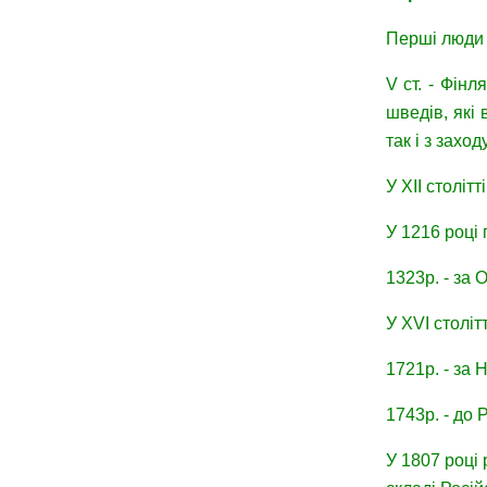
Перші люди з
V ст. - Фін
шведів, які
так і з захо
У XII століт
У 1216 році
1323р. - за
У XVI століт
1721р. - за 
1743р. - до 
У 1807 році 