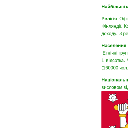
Найбільші м
Релігія.
Офіц
Фінляндії. 
доходу. З ре
Населення 
Етнічні гру
1 відсотка.
(160000 чол.
Національн
висловом ві