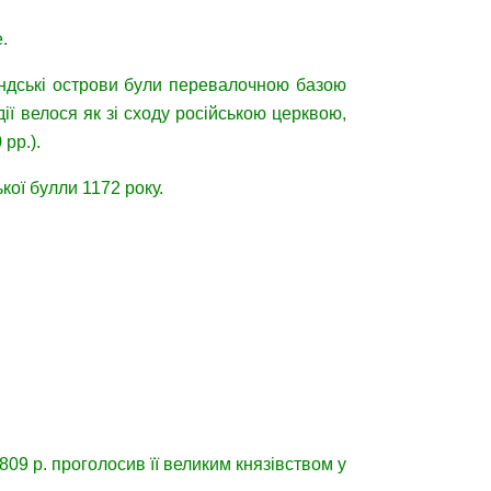
.
Аландські острови були перевалочною базою
ії велося як зі сходу російською церквою,
рр.).
кої булли 1172 року.
809 р. проголосив її великим князівством у