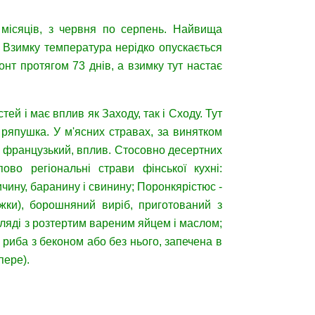
 місяців, з червня по серпень. Найвища
. Взимку температура нерідко опускається
нт протягом 73 днів, а взимку тут настає
тей і має вплив як Заходу, так і Сходу. Тут
і ряпушка. У м'ясних стравах, за винятком
у французький, вплив. Стосовно десертних
ово регіональні страви фінської кухні:
чину, баранину і свинину; Поронкярістюс -
іжки), борошняний виріб, приготований з
гляді з розтертим вареним яйцем і маслом;
- риба з беконом або без нього, запечена в
пере).