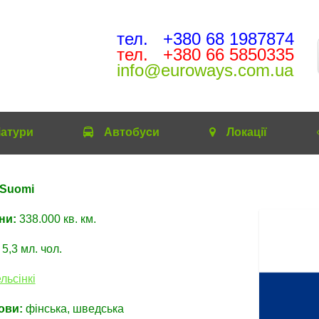
тел. +380 68 1987874
тел. +380 66 5850335
info@euroways.com.ua
іатури
Автобуcи
Локації
 Suomi
ни:
338.000 кв. км.
5,3 мл. чол.
льсінкі
ови:
фінська, шведська