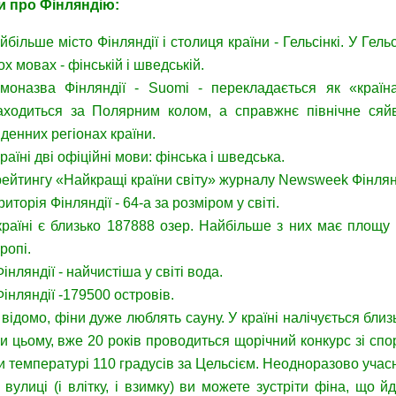
и про Фінляндію:
йбільше місто Фінляндії і столиця країни - Гельсінкі. У Гел
ох мовах - фінській і шведській.
моназва Фінляндії - Suomi - перекладається як «країн
аходиться за Полярним колом, а справжнє північне сяй
вденних регіонах країни.
країні дві офіційні мови: фінська і шведська.
рейтингу «Найкращі країни світу» журналу Newsweek Фінлянд
риторія Фінляндії - 64-а за розміром у світі.
країні є близько 187888 озер. Найбільше з них має площу 
ропі.
Фінляндії - найчистіша у світі вода.
Фінляндії -179500 островів.
 відомо, фіни дуже люблять сауну. У країні налічується близь
и цьому, вже 20 років проводиться щорічний конкурс зі спо
и температурі 110 градусів за Цельсієм. Неодноразово учасни
 вулиці (і влітку, і взимку) ви можете зустріти фіна, що