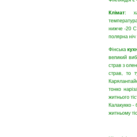
Клімат
: ха
температура
нижче -20 С
полярна ніч 
Фінська
кух
великий вибі
страв з оле
страв, то т
Каряланпайст
тонко наріз
житнього ті
Калакукко - 
житньому тіс