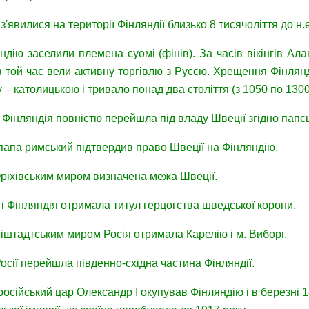
'явилися на території Фінляндії близько 8 тисячоліття до н.е
ляндію заселили племена суомі (фінів). За часів вікінгів 
 в той час вели активну торгівлю з Руссю. Хрещення Фінлянд
ду – католицькою і тривало понад два століття (з 1050 по 1300 
ті Фінляндія повністю перейшла під владу Швеції згідно папсь
 папа римський підтвердив право Швеції на Фінляндію.
 Оріхівським миром визначена межа Швеції.
ті Фінляндія отримала титул герцогства шведської корони.
Ніштадтським миром Росія отримала Карелію і м. Виборг.
Росії перейшла південно-східна частина Фінляндії.
російський цар Олександр I окупував Фінляндію і в березні 1