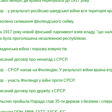
ської імперії, де країна перебувала до 1917 року.
рр. - у результаті російсько-шведської війни вся територія кр
зволено скликання фінляндського сейму.
а 1917 року новий фінський парламент взяв владу, "що нал
на була проголошена незалежною республікою.
мадянська війна і поразка комуністів.
писаний договір про ненапад з СРСР.
рр. - СРСР напав на Фінляндію. У результаті війни країна втр
рр. - участь Фінляндії у війні проти СРСР.
писаний договір про дружбу з СРСР.
ельсінкі пройшла Нарада глав 35-ти держав з безпеки і співр
 членом ООН, МВФ, ГАТТ, ЗЗСЄ, ЄС.