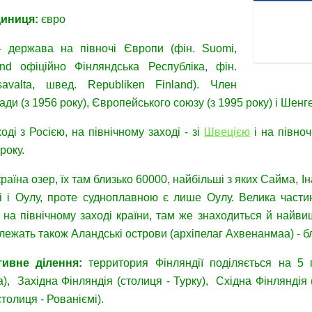
диниц
я:
євро
 держава на півночі Європи (фін. Suomi,
and офіційно Фінляндська Республіка, фін.
avalta, швед. Republiken Finland). Член
ади (з 1956 року), Європейського союзу (з 1995 року) і Шенге
ді з Росією, на північному заході - зі
Швецією
і на півноч
року.
країна озер, їх там близько 60000, найбільші з яких Сайма, Ін
і і Оулу, проте судноплавною є лише Оулу. Велика частин
 на північному заході країни, там же знаходиться й найвищ
лежать також Аландські острови (архіпелаг Ахвенанмаа) - б
тивне ділення:
территория Фінляндії поділяється на 5 г
, Західна Фінляндія (столиця - Турку), Східна Фінляндія (с
толиця - Рованіємі).