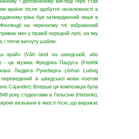
іненому і доповненому вигляді герб став
м країни після здобуття незалежності в
нодавчому рівні був затверджений лише в
 Фінляндії на червоному тлі зображений
тримає меч у правій передній лапі, на яку
, і топче вигнуту шаблю.
 край» (Vårt land на шведській, або
 - це музика Фредріка Паціуса (Fredrik
хана Людвіга Рунеберга (Johan Ludvig
в переведений зі шведської мови поетом
vo Cajander). Вперше ця композиція була
48 року студентами в Гельсінкі (Helsinki),
ироке визнання в якості пісні, що виражає