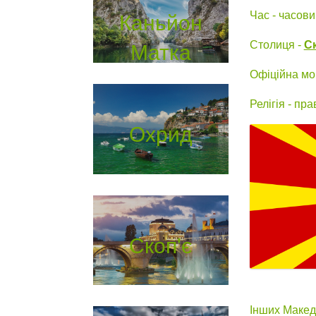
Каньйон
Час - часови
Матка
Столиця -
С
Офіційна мо
Релігія - пра
Охрид
Скоп'є
Інших Макед