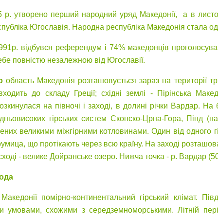
45 р. утворено перший народний уряд Македонії, а в лист
убліка Югославія. Народна республіка Македонія стала одні
991р. відбувся референдум і 74% македонців проголосували
ебе повністю незалежною від Югославії.
о
область Македонія розташовується зараз на території трь
входить до складу Греції; східні землі - Пірінська Маке
озкинулася на півночі і заході, в долині річки Вардар. На
дньовисоких гірських систем Скопско-Црна-Гора, Пінд (н
ілених великими міжгірними котловинами. Один від одного г
умица, що протікають через всю країну. На заході розташова
ході - велике Дойранське озеро. Нижча точка - р. Вардар (50
года
 Македонії помірно-континентальний гірський клімат. Пі
и умовами, схожими з середземноморськими. Літній пер