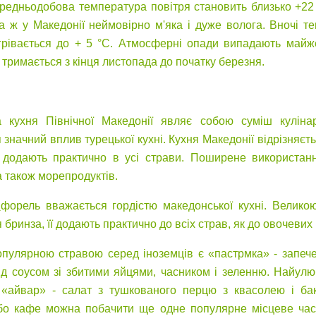
редньодобова температура повітря становить близько +22 
а ж у Македонії неймовірно м'яка і дуже волога. Вночі т
грівається до + 5 °C. Атмосферні опади випадають майже
 тримається з кінця листопада до початку березня.
 кухня Північної Македонії являє собою суміш кулінар
 значний вплив турецької кухні. Кухня Македонії відрізняєть
і додають практично в усі страви. Поширене використанн
а також морепродуктів.
форель вважається гордістю македонської кухні. Велико
 бринза, її додають практично до всіх страв, як до овочевих і
пулярною стравою серед іноземців є «пастрмка» - запеч
ід соусом зі збитими яйцями, часником і зеленню. Найул
 «айвар» - салат з тушкованого перцю з квасолею і ба
бо кафе можна побачити ще одне популярне місцеве част