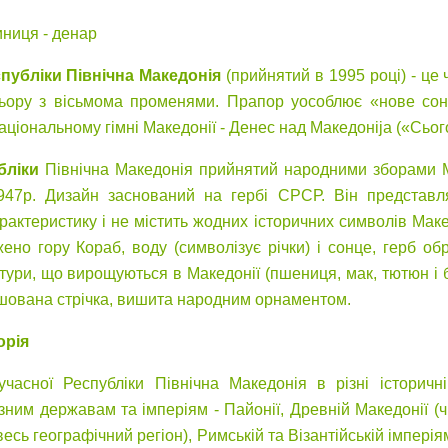
ниця - денар
публіки Північна Македонія
(прийнятий в 1995 році) - ц
ьору з вісьмома променями. Прапор уособлює «нове сон
аціональному гімні Македонії - Денес над Македоніја («Сьог
бліки
Північна Македонія прийнятий народними зборами М
947р. Дизайн заснований на гербі СРСР. Він представля
рактеристику і не містить жодних історичних символів Маке
жено гору Кораб, воду (символізує річки) і сонце, герб о
ьтури, що вирощуються в Македонії (пшениця, мак, тютюн і 
шована стрічка, вишита народним орнаментом.
орія
учасної Республіки Північна Македонія в різні історичн
зним державам та імперіям - Пайонії, Древній Македонії (
есь географічний регіон), Римській та Візантійській імпері