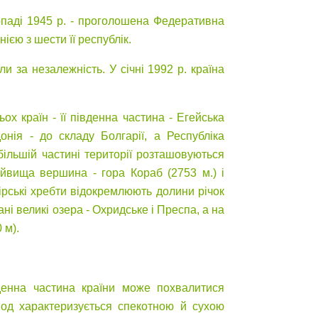
опаді 1945 р. - проголошена Федеративна
єю з шести її республік.
 за незалежність. У січні 1992 р. країна
ох країн - її південна частина - Егейська
донія - до складу Болгарії, а Республіка
 більшій частині території розташовуються
айвища вершина - гора Кораб (2753 м.) і
ірські хребти відокремлюють долини річок
ні великі озера - Охридське і Преспа, а на
 м).
вденна частина країни може похвалитися
іод характеризується спекотною й сухою