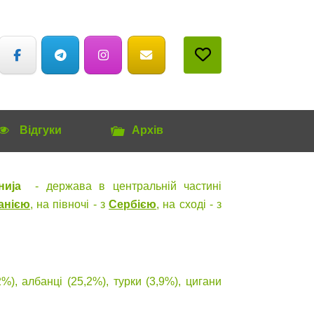
Відгуки
Архів
ниjа
- держава в центральній частині
анією
, на півночі - з
Сербією
, на сході - з
%), албанці (25,2%), турки (3,9%), цигани