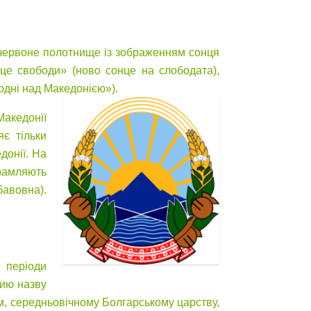
е червоне полотнище із зображенням сонця
це свободи» (ново сонце на слободата),
одні над Македонією»).
акедонії
є тільки
донії. На
брамляють
бавовна).
і періоди
чию назву
ям, середньовічному Болгарському царству,