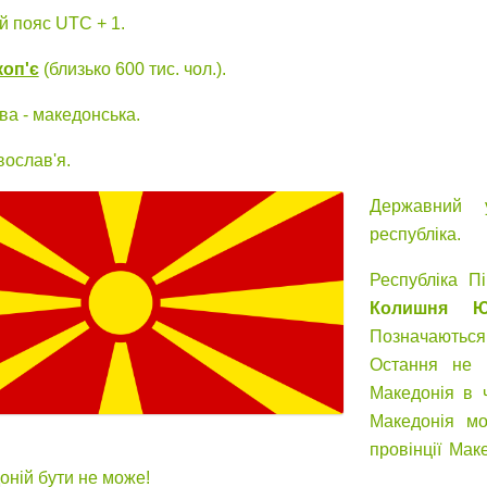
й пояс UTC + 1.
коп'є
(близько 600 тис. чол.).
ва - македонська.
вослав'я.
Державний у
республіка.
Республіка П
Колишня Юг
Позначаються
Остання не 
Македонія в 
Македонія мо
провінції Мак
оній бути не може!