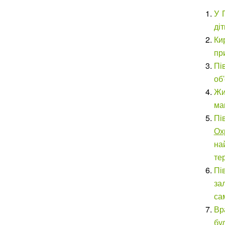
У 
діт
Ки
пр
Пі
об
Жи
ма
Пі
Ох
на
тер
Пі
за
са
Вр
бу