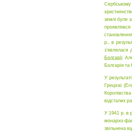
Сербському 
християнств
землі були з
проявлявся 
становлення
р., в резул
з'являлася 
Болгарії
. Ал
Болгарія та 
У результат
Грецією (Ег
Королівства
відсталих ра
У 1941 р. в 
монархо-фа
звільнена ві