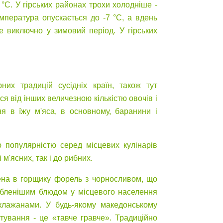
°C. У гірських районах трохи холодніше -
емпература опускається до -7 °C, а вдень
 виключно у зимовий період. У гірських
них традицій сусідніх країн, також тут
ся від інших величезною кількістю овочів і
я в їжу м'яса, в основному, баранини і
ю популярністю серед місцевих кулінарів
 м'ясних, так і до рибних.
ена в горщику форель з чорносливом, що
юбленішим блюдом у місцевого населення
клажанами. У будь-якому македонському
ування - це «тавче гравче». Традиційно