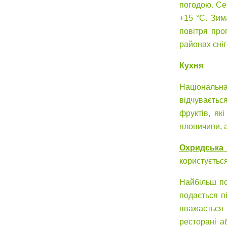
погодою. Се
+15 °C. Зим
повітря про
районах сніг
Кухня
Національна
відчувається
фруктів, як
яловичини, 
Охридська
користується
Найбільш по
подається п
вважається
ресторані а