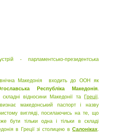
стрій - парламентсько-президентська
івнічна Македонія входить до ООН як
ославська Республіка Македонія
.
 складні відносини Македонії та
Греції
.
визнає македонський паспорт і назву
чистому вигляді, посилаючись на те, що
же бути тільки одна і тільки в складі
едонія в Греції зі столицею в
Салоніках
.