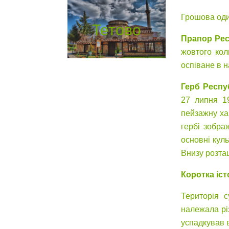
Грошова оди
Тетово
Прапор Рес
жовтого кол
оспіване в н
Герб Респу
27 липня 1
пейзажну ха
гербі зобра
основні кул
Внизу розта
Коротка іст
Територія с
належала рі
успадкував в