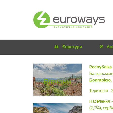
Євротури
Ав
Республіка
Балканськог
Вівчани
Болгарією
.
Територія - 2
Населення -
(2,7%), серби