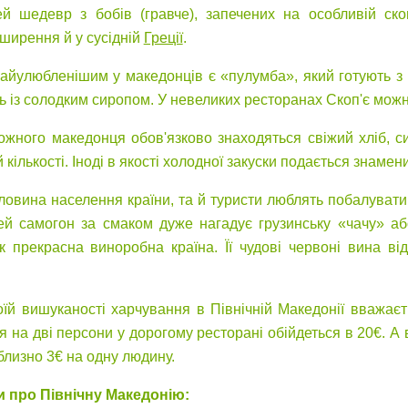
ей шедевр з бобів (гравче), запечених на особливій ско
ширення й у сусідній
Греції
.
найулюбленішим у македонців є «пулумба», який готують з 
ть із солодким сиропом. У невеликих ресторанах Скоп'є мож
кожного македонця обов'язково знаходяться свіжий хліб, с
кількості. Іноді в якості холодної закуски подається знаме
ловина населення країни, та й туристи люблять побалувати 
ей самогон за смаком дуже нагадує грузинську «чачу» аб
к прекрасна виноробна країна. Її чудові червоні вина в
оїй вишуканості харчування в Північній Македонії вважає
я на дві персони у дорогому ресторані обійдеться в 20€. А
близно 3€ на одну людину.
и про Північну Македонію: