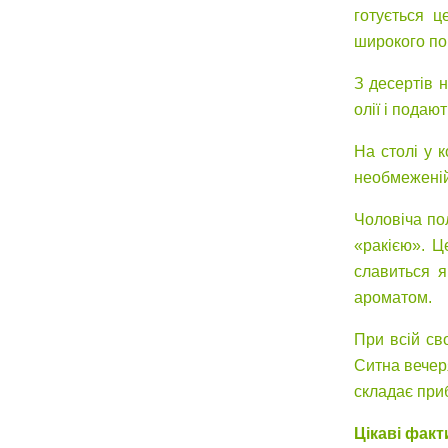
готується ц
широкого по
З десертів 
олії і подаю
На столі у 
необмеженій 
Чоловіча по
«ракією». Ц
славиться я
ароматом.
При всій св
Ситна вечер
складає при
Цікаві факт