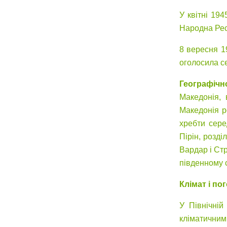
У квітні 19
Народна Респ
8 вересня 1
оголосила с
Географічн
Македонія, 
Македонія р
хребти сере
Пірін, розд
Вардар і Стр
південному с
Клімат і по
У Північній
кліматичним