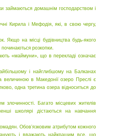
нки займаються домашнім господарством і
учні Кирила і Мефодія, які, в свою чергу,
ок. Якщо на місці будівництва будь-якого
і починаються розкопки.
вають «маймуни», що в перекладі означає
Найбільшому і найглибшому на Балканах
а величиною в Македонії озеро Преслі є
ково, одна третина озера відноситься до
ем злочинності. Багато місцевих жителів
менші школярі дістаються на навчання
громадян. Обов'язковим атрибутом кожного
шанують і вважають найкращим все, що