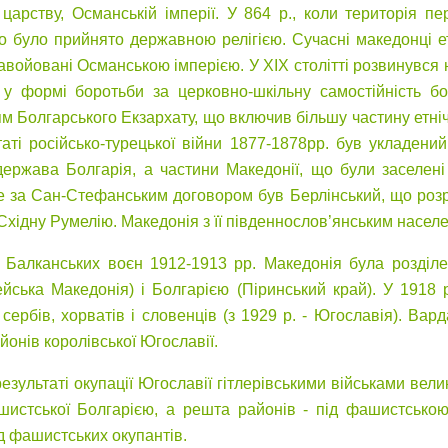
царству, Османській імперії. У 864 р., коли територія п
о було прийнято державною релігією. Сучасні македонці етн
авойовані Османською імперією. У XIX столітті розвинувся 
у формі боротьби за церковно-шкільну самостійність бо
м Болгарського Екзархату, що включив більшу частину етніч
ьтаті російсько-турецької війни 1877-1878рр. був укладени
держава Болгарія, а частини Македонії, що були заселен
е за Сан-Стефанським договором був Берлінський, що розрі
Східну Румелію. Македонія з її південнослов’янським насел
і Балканських воєн 1912-1913 рр. Македонія була розділ
ейська Македонія) і Болгарією (Піринський край). У 1918
 сербів, хорватів і словенців (з 1929 р. - Югославія). Ва
йонів королівської Югославії.
результаті окупації Югославії гітлерівськими військами вел
шистської Болгарією, а решта районів - під фашистсько
д фашистських окупантів.