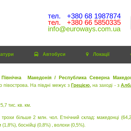
тел. +380 68 1987874
тел. +380 66 5850335
info@euroways.com.ua
іатури
Автобуcи
Локації
 Північна Македонія / Респуб
лика Северна Македо
о півострова. На півдні межує з
Грецією
,
на заході - з
Алб
5,7 тис. кв. км.
 трохи більше 2 млн. чол. Етнічний склад: македонці (64,2
 (1,8%), боснійці (0,8%) , волохи (0,5%).