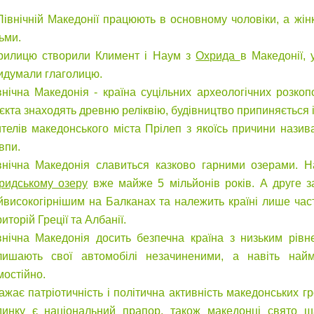
Північній Македонії працюють в основному чоловіки, а жі
ьми.
рилицю створили Климент і Наум з
Охрида
в Македонії, 
идумали глаголицю.
внічна Македонія - країна суцільних археологічних розкоп
'єкта знаходять древню реліквію, будівництво припиняється 
телів македонського міста Прілеп з якоїсь причини нази
впи.
внічна Македонія славиться казково гарними озерами. 
ридському озеру
вже майже 5 мільйонів років. А друге з
йвисокогірнішим на Балканах та належить країні лише част
иторій Греції та Албанії.
внічна Македонія досить безпечна країна з низьким рівн
лишають свої автомобілі незачиненими, а навіть най
мостійно.
ажає патріотичність і політична активність македонських 
динку є національний прапор, також македонці свято 