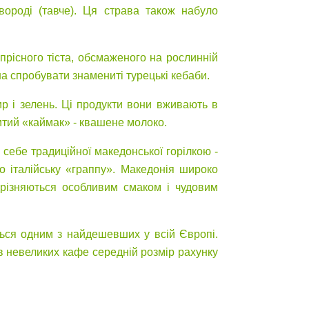
вороді (тавче). Ця страва також набуло
прісного тіста, обсмаженого на рослинній
на спробувати знамениті турецькі кебаби.
ир і зелень. Ці продукти вони вживають в
нитий «каймак» - квашене молоко.
себе традиційної македонської горілкою -
о італійську «граппу». Македонія широко
ідрізняються особливим смаком і чудовим
ться одним з найдешевших у всій Європі.
 в невеликих кафе середній розмір рахунку