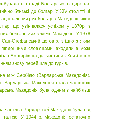
еребувала в складі Болгарського царства,
ічно близькі до болгар. У XIV столітті ці
національний рух болгар в Македонії, який
лгар, що увінчалася успіхом у 1870р. з
них болгарських земель Македонії. У 1878
й Сан-Стефанський договір, згідно з яким
і південними слов'янами, входили в межі
зав Болгарію на дві частини - Князівство
енням знову перейшла до турків.
ена між Сербією (Вардарська Македонія),
 р. Вардарська Македонія стала частиною
рдарська Македонія була одним з найбільш
ика частина Вардарской Македонії була під
ю
Італією
. У 1944 р. Македонія остаточно