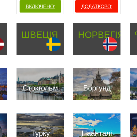
ВКЛЮЧЕНО:
ДОДАТКОВО:
ШВЕЦІЯ
НОРВЕГІЯ
Стокгольм
Боргунд
Турку
Наанталі