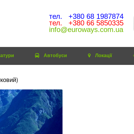
тел. +380 68 1987874
тел. +380 66 5850335
info@euroways.com.ua
іатури
Автобуcи
Локації
ковий)