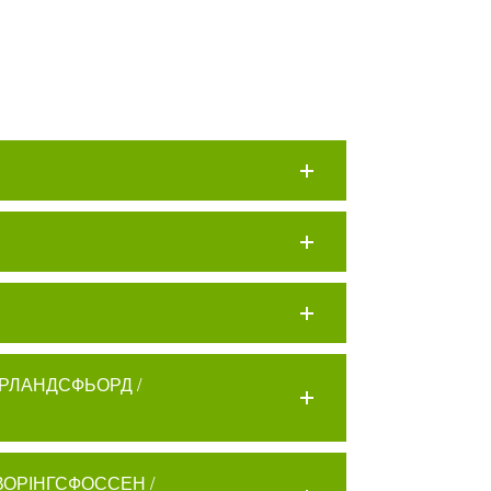
АУРЛАНДСФЬОРД /
 ВОРІНГСФОССЕН /