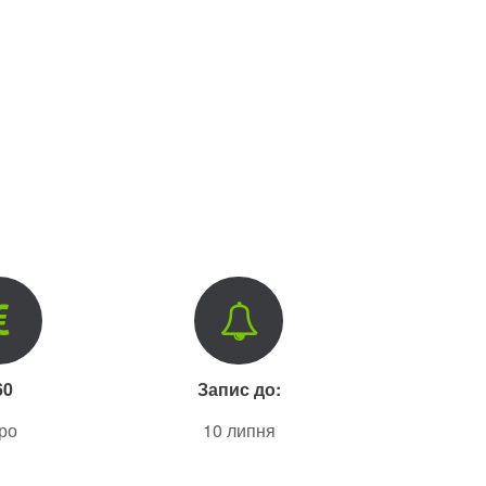
60
Запис до:
ро
10 липня