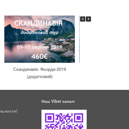
Скандинавія. Фьорди-2019
Скандинавія. Фьорд
(додатковий)
Наш Viber канал:
ільности!
*