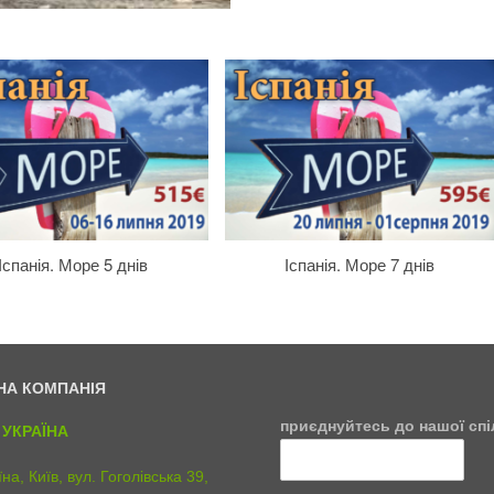
Іспанія. Море 5 днів
Іспанія. Море 7 днів
НА КОМПАНІЯ
C
приєднуйтесь до нашої сп
УКРАЇНА
u
s
t
на, Київ, вул. Гоголівська 39,
o