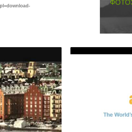
ФОТОЗ
 tpl=download-