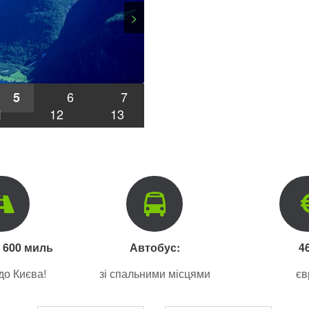
>
6
7
5
1
12
13
+ 600 миль
Автобус:
4
до Києва!
зі спальними місцями
єв