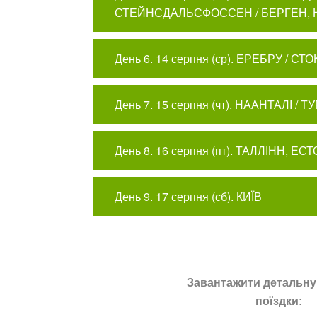
СТЕЙНСДАЛЬСФОССЕН / БЕРГЕН, 
День 6. 14 серпня (ср). ЕРЕБРУ / С
День 7. 15 серпня (чт). НААНТАЛІ / 
День 8. 16 серпня (пт). ТАЛЛІНН, ЕС
День 9. 17 серпня (сб). КИЇВ
Завантажити детальну
поїздки: