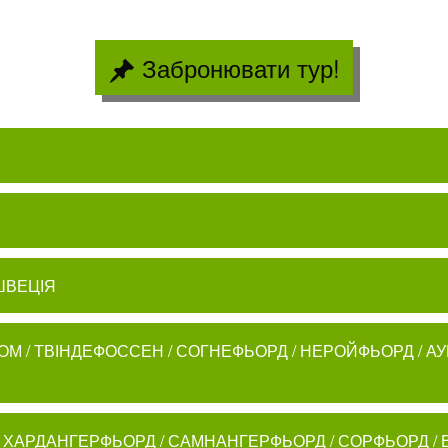
Забронювати тур!
 ШВЕЦІЯ
/ ФЛОМ / ТВІНДЕФОССЕН / СОГНЕФЬОРД / НЕРОЙФЬОРД / 
ОРД / ХАРДАНГЕРФЬОРД / САМНАНГЕРФЬОРД / СОРФЬОРД /