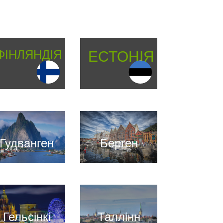
ФІНЛЯНДІЯ
ЕСТОНІЯ
Гудванген
Берген
Гельсінкі
Таллінн