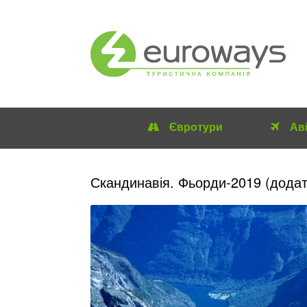
Євротури
Ав
Скандинавія. Фьорди-2019 (додат