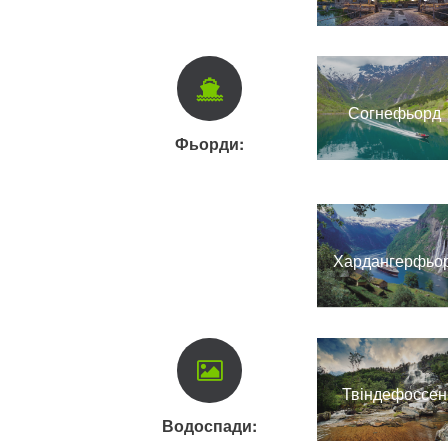
Согнефьорд
Фьорди:
Хардангерфьо
Твіндефоссен
Водоспади: