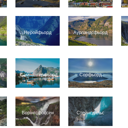
Неройфьорд
Аурландсфьорд
рд
Самнангерфьорд
Сорфьорд
Ворінгсфоссен
Стейнсдальс