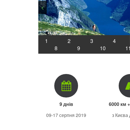
<
1
2
3
4
8
9
10
1
9 днів
6000 км 
09-17 серпня 2019
з Києва 