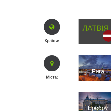
ЛАТВІЯ
Країни:
Рига
Міста:
Еребру