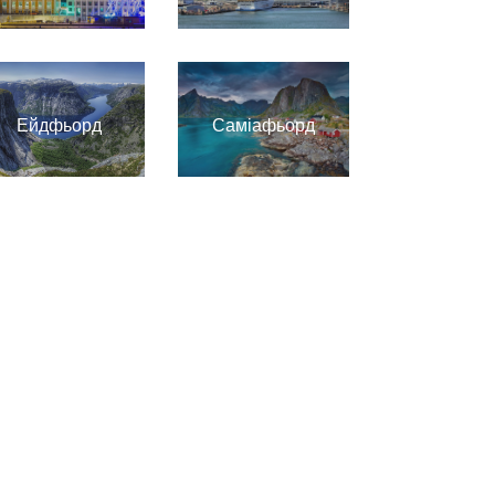
Ейдфьорд
Саміафьорд