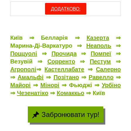
ДОДАТКОВО:
Київ ⇒
Белларія
⇒
Казерта
⇒
Марина-Ді-Варкатуро
⇒
Неаполь
⇒
Поццуолі
⇒
Прочида
⇒
Помпеї
⇒
Везувій
⇒
Сорренто
⇒
Пестум
⇒
Агрополі
⇒
Кастеллабате
⇒
Салерно
⇒
Амальфі
⇒
Позітано
⇒
Равелло
⇒
Майорі
⇒
Мінорі
⇒
Фьюджі
⇒
Урбіно
⇒
Чезенатіко
⇒
Комаккьо
⇒
Київ
Забронювати тур!