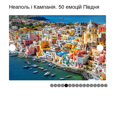
Неаполь і Кампанія. 50 емоцій Півдня
0
1
2
3
4
5
6