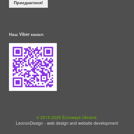
н
Приєднатися!
о
с
т
и
!
п
Наш Viber канал:
р
и
є
д
н
у
й
т
е
с
ь
© 2015-2026 Euroways Ukraine.
LeonovDesign - web design and website development