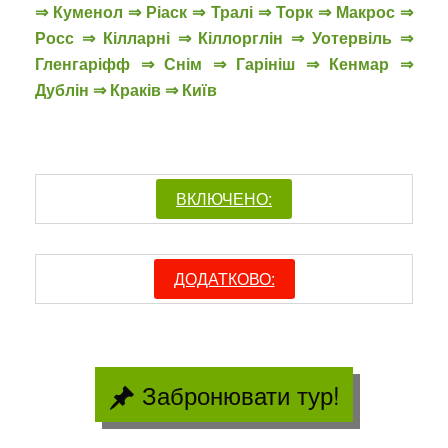
⇒ Куменол ⇒ Ріаск ⇒ Тралі ⇒ Торк ⇒ Макрос ⇒
Росс ⇒ Кілларні ⇒ Кіллорглін ⇒ Уотервіль ⇒
Гленгаріфф ⇒ Снім ⇒ Гарініш ⇒ Кенмар ⇒
Дублін ⇒ Краків ⇒ Київ
ВКЛЮЧЕНО:
ДОДАТКОВО:
Забронювати тур!