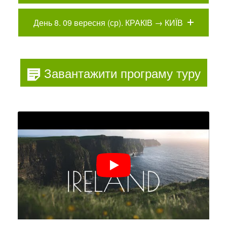
День 8. 09 вересня (ср). КРАКІВ → КИЇВ
Завантажити програму туру