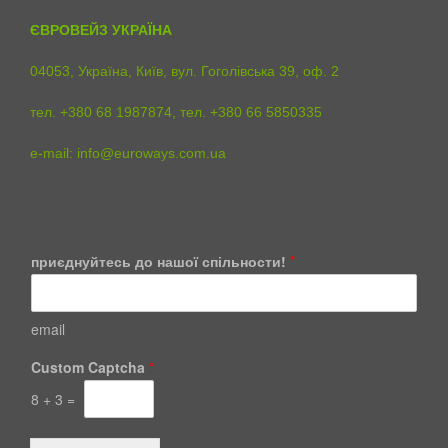
ЄВРОВЕЙЗ УКРАЇНА
04053, Україна, Київ, вул. Гоголівська 39, оф. 2
тел. +380 68 1987874, тел. +380 66 5850335
e-mail:
info@euroways.com.ua
C
приєднуйтесь до нашої спільности!
*
u
s
t
o
email
m
с
Custom Captcha
*
п
і
8
+
3
=
л
ь