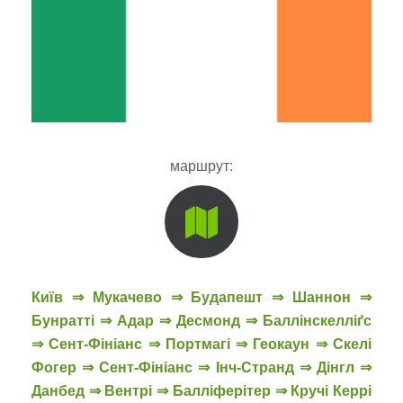
маршрут:
Київ ⇒ Мукачево ⇒ Будапешт ⇒ Шаннон ⇒
Бунратті ⇒ Адар ⇒ Десмонд ⇒ Баллінскелліґс
⇒ Сент-Фініанс ⇒ Портмагі ⇒ Геокаун ⇒ Скелі
Фогер ⇒ Сент-Фініанс ⇒ Інч-Странд ⇒ Дінгл ⇒
Данбед ⇒ Вентрі ⇒ Балліферітер ⇒ Кручі Керрі