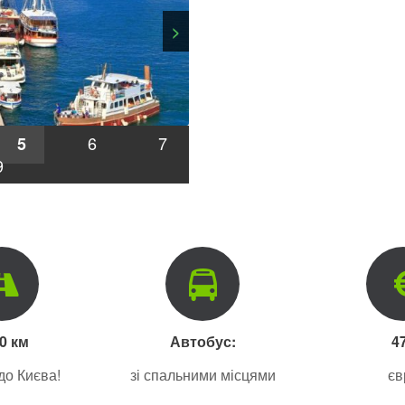
>
6
7
5
9
0 км
Автобус:
4
до Києва!
зі спальними місцями
єв