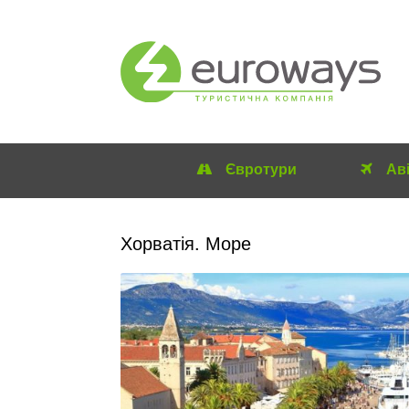
Євротури
Ав
Хорватія. Море