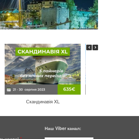
Скандинавія XL
Калабрія
Наш Viber канал:
ільности!
*