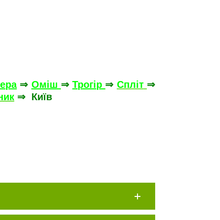
зера
⇒
Оміш
⇒
Трогір
⇒
Спліт
⇒
ник
⇒ Київ