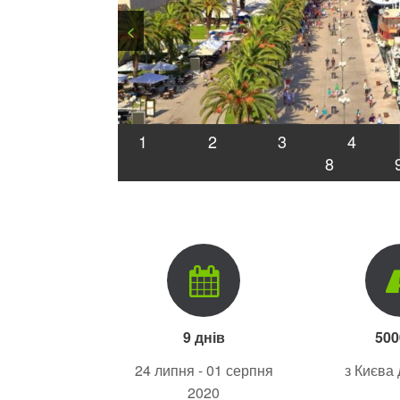
<
1
2
3
4
8
9 днів
500
24 липня - 01 серпня
з Києва 
2020