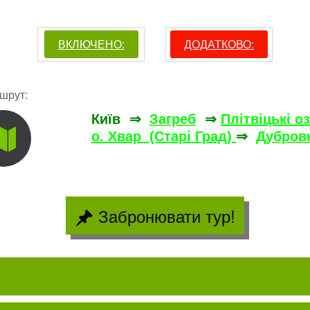
ВКЛЮЧЕНО:
ДОДАТКОВО:
шрут:
Київ ⇒
Загреб
⇒
Плітвіцькі о
о. Хвар (Старі Град)
⇒
Дубров
Забронювати тур!