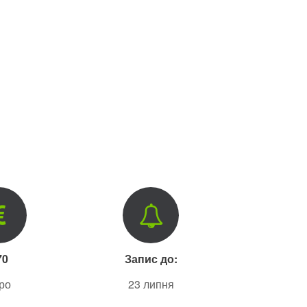
70
Запис до:
ро
23 липня