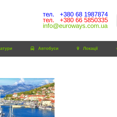
тел. +380 68 1987874
тел. +380 66 5850335
info@euroways.com.ua
іатури
Автобуcи
Локації