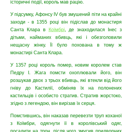
історичні події, король мав рацію.
У підсумку, Афонсу IV був змушений піти на крайні
заходи - в 1355 році він підіслав до монастиря
Санта Клара в
Коїмбрі
, де знаходилася Інес з
дітьми, найманих вбивць, які і обезголовили
нещасну жінку. Її було похована в тому ж
монастирі Санта Клара.
У 1357 році король помер, новим королем став
Педру I. Жага помсти охоплювали його, він
розшукав двох з трьох вбивць, які втекли від його
гніву до Кастилії, обміняв їх на полонених
кастильців і особисто стратив. Стратив жорстоко,
згідно з легендою, він вирізав їх серця.
Помстившись, він наказав перевезти труп коханої
з Коїмбри, одягнути її в королівський одяг,
посадити на трон, після чого змусив придворних