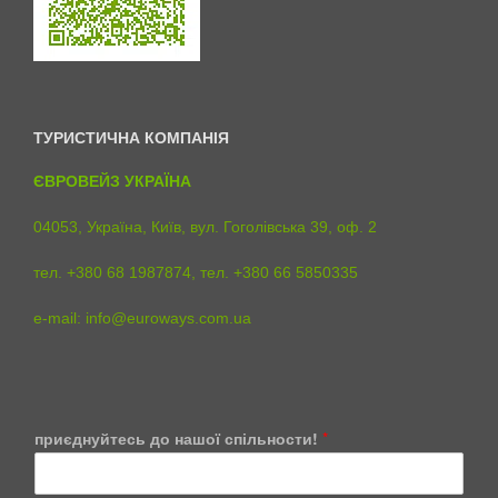
ТУРИСТИЧНА КОМПАНІЯ
ЄВРОВЕЙЗ УКРАЇНА
04053, Україна, Київ, вул. Гоголівська 39, оф. 2
тел. +380 68 1987874, тел. +380 66 5850335
e-mail:
info@euroways.com.ua
C
приєднуйтесь до нашої спільности!
*
u
s
t