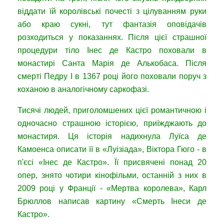
віддати їй королівські почесті з цілуванням руки
або краю сукні, тут фантазія оповідачів
розходиться у показаннях. Після цієї страшної
процедури тіло Інес де Кастро поховали в
монастирі Санта Марія де Алькобаса. Після
смерті Педру I в 1367 році його поховали поруч з
коханою в аналогічному саркофазі.
Тисячі людей, приголомшених цієї романтичною і
одночасно страшною історією, приїжджають до
монастиря. Ця історія надихнула Луїса де
Камоенса описати її в «Луізіада», Віктора Гюго - в
п'єсі «Інес де Кастро». Її присвячені понад 20
опер, знято чотири кінофільми, останній з них в
2009 році у Франції - «Мертва королева», Карл
Брюллов написав картину «Смерть Інеси де
Кастро».