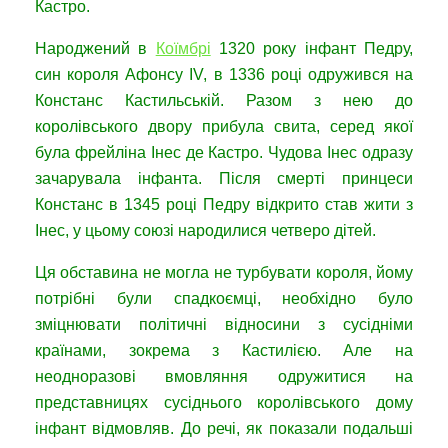
Кастро.
Народжений в
Коїмбрі
1320 року інфант Педру,
син короля Афонсу IV, в 1336 році одружився на
Констанс Кастильській. Разом з нею до
королівського двору прибула свита, серед якої
була фрейліна Інес де Кастро. Чудова Інес одразу
зачарувала інфанта. Після смерті принцеси
Констанс в 1345 році Педру відкрито став жити з
Інес, у цьому союзі народилися четверо дітей.
Ця обставина не могла не турбувати короля, йому
потрібні були спадкоємці, необхідно було
зміцнювати політичні відносини з сусідніми
країнами, зокрема з Кастилією. Але на
неодноразові вмовляння одружитися на
представницях сусіднього королівського дому
інфант відмовляв. До речі, як показали подальші