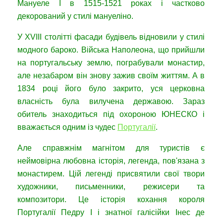
Мануеле I в 1515-1521 роках і частково
декорований у стилі мануеліно.
У XVIII столітті фасади будівель відновили у стилі
модного бароко. Війська Наполеона, що прийшли
на португальську землю, пограбували монастир,
але незабаром він знову зажив своїм життям. А в
1834 році його було закрито, уся церковна
власність була вилучена державою. Зараз
обитель знаходиться під охороною ЮНЕСКО і
вважається одним із чудес
Португалії
.
Але справжнім магнітом для туристів є
неймовірна любовна історія, легенда, пов'язана з
монастирем. Цій легенді присвятили свої твори
художники, письменники, режисери та
композитори. Це історія кохання короля
Португалії Педру I і знатної галісійки Інес де