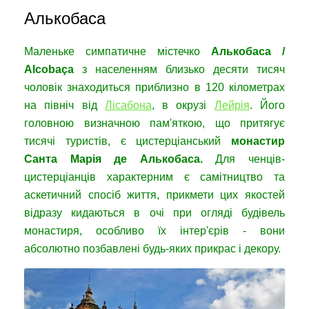
Алькобаса
Маленьке симпатичне містечко
Алькобаса /
Alcoba
ç
a
з населенням близько десяти тисяч
чоловік знаходиться приблизно в 120 кілометрах
на північ від
Лісабона
, в окрузі
Лейрія
. Його
головною визначною пам'яткою, що притягує
тисячі туристів, є цистерціанський
монастир
Санта Марія де Алькобаса.
Для ченців-
цистерціанців характерним є самітництво та
аскетичний спосіб життя, прикмети цих якостей
відразу кидаються в очі при огляді будівель
монастиря, особливо їх інтер'єрів - вони
абсолютно позбавлені будь-яких прикрас і декору.