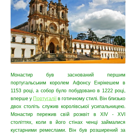
Монастир був заснований першим
португальським королем Афонсу Енрікешем в
1153 році, а собор було побудовано в 1222 році,
вперше у
Португалії
в готичному стилі. Він близько
двох століть служив королівської усипальницею.
Монастир пережив свій розквіт в XIV - XVI
століттях, коли в його стінах ченці займалися
кустарними ремеслами. Він був розширений за