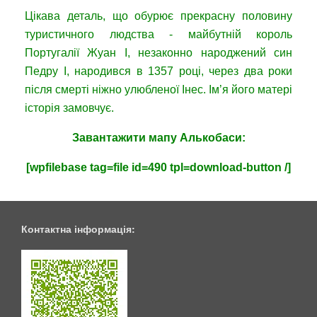
Цікава деталь, що обурює прекрасну половину
туристичного людства - майбутній король
Португалії Жуан I, незаконно народжений син
Педру I, народився в 1357 році, через два роки
після смерті ніжно улюбленої Інес. Ім’я його матері
історія замовчує.
Завантажити
мапу
Алькобаси:
[wpfilebase tag=file id=490 tpl=download-button /]
Контактна інформація: