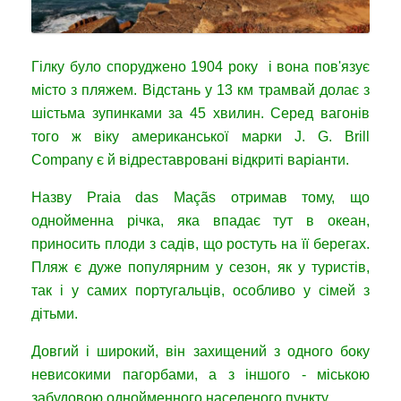
Гілку було споруджено 1904 року і вона пов'язує
місто з пляжем. Відстань у 13 км трамвай долає з
шістьма зупинками за 45 хвилин. Серед вагонів
того ж віку американської марки J. G. Brill
Company є й відреставровані відкриті варіанти.
Назву Praia das Maçãs отримав тому, що
однойменна річка, яка впадає тут в океан,
приносить плоди з садів, що ростуть на її берегах.
Пляж є дуже популярним у сезон, як у туристів,
так і у самих португальців, особливо у сімей з
дітьми.
Довгий і широкий, він захищений з одного боку
невисокими пагорбами, а з іншого - міською
забудовою однойменного населеного пункту.