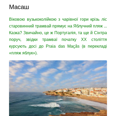
Масаш
Віковою вузькоколійкою з чарівної гори крізь ліс
старовинний трамвай прямує на Яблучний пляж ...
Казка? Звичайно, це ж Португалія, та ще й Сінтра
поруч, звідки трамваї початку XX століття
курсують досі до Praia das Maçãs (в перекладі
«пляж яблук»).