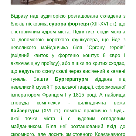
Відразу над аудиторією розташована складена з
блоків пісковика
сувора фортеця
(XIII-XVI ст.), що
є історичним ядром міста. Піднятися сюди можна
за допомогою короткого фунікулера, що йде з
невеликого майданчика біля "Органу героїв"
(вхідний квиток у фортецю коштує 8 євро і
включає ціну проїзду), або пішки по критих сходах,
що ведуть по схилу скелі через висічений в камені
тунель. Башта
Бургерштурм
віддана під
невеликий музей Тірольської гвардії, сформованої
імператором Францем I у 1815 році. А найвища
споруда комплексу - циліндрична вежа
Кайзертурм
(XVI ст.), помітна практично з будь-
якої точки міста і є чудовим оглядовим
майданчиком. Біля неї розташований вхід до
скромного, але досить змістовного Краєзнавчого