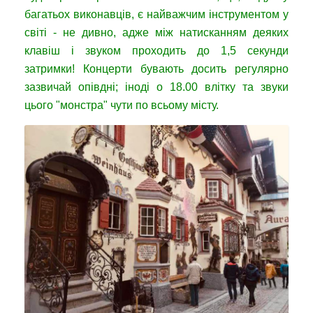
багатьох виконавців, є найважчим інструментом у
світі - не дивно, адже між натисканням деяких
клавіш і звуком проходить до 1,5 секунди
затримки! Концерти бувають досить регулярно
зазвичай опівдні; іноді о 18.00 влітку та звуки
цього "монстра" чути по всьому місту.