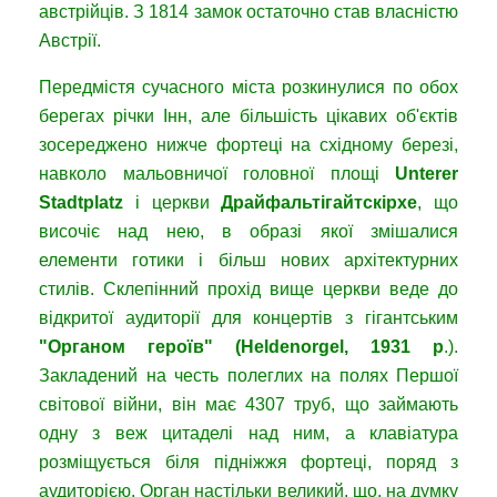
австрійців. З 1814 замок остаточно став власністю
Австрії.
Передмістя сучасного міста розкинулися по обох
берегах річки Інн, але більшість цікавих об'єктів
зосереджено нижче фортеці на східному березі,
навколо мальовничої головної площі
Unterer
Stadtplatz
і церкви
Драйфальтігайтскірхе
, що
височіє над нею, в образі якої змішалися
елементи готики і більш нових архітектурних
стилів. Склепінний прохід вище церкви веде до
відкритої аудиторії для концертів з гігантським
"Органом героїв" (Heldenorgel, 1931 р
.).
Закладений на честь полеглих на полях Першої
світової війни, він має 4307 труб, що займають
одну з веж цитаделі над ним, а клавіатура
розміщується біля підніжжя фортеці, поряд з
аудиторією. Орган настільки великий, що, на думку