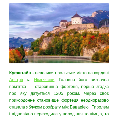
Куфштайн
- невелике тірольське місто на кордоні
Австрії
та
Німеччини
. Головна його визначна
пам'ятка — старовинна фортеця, перша згадка
про яку датується 1205 роком. Через своє
прикордонне становище фортеця неодноразово
ставала яблуком розбрату між Баварією і Тиролем
і відповідно переходила у володіння то німців, то