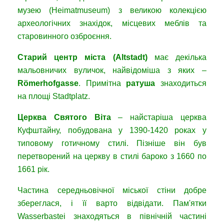
музею (Heimatmuseum) з великою колекцією
археологічних знахідок, місцевих меблів та
старовинного озброєння.
Старий центр міста (Altstadt)
має декілька
мальовничих вуличок, найвідоміша з яких –
Römerhofgasse
. Примітна
ратуша
знаходиться
на площі Stadtplatz.
Церква Святого Віта
– найстаріша церква
Куфштайну, побудована у 1390-1420 роках у
типовому готичному стилі. Пізніше він був
перетворений на церкву в стилі бароко з 1660 по
1661 рік.
Частина середньовічної міської стіни добре
збереглася, і її варто відвідати. Пам'ятки
Wasserbastei знаходяться в північній частині