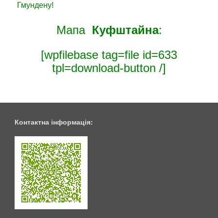
Гмундену!
Мапа
Куфштайна
:
[wpfilebase tag=file id=633
tpl=download-button /]
Контактна інформація: