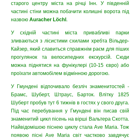
старого центру міста на річці Інн. У південній
частині стіни можна побачити колишні ворота під
назвою
Auracher Löchl
.
У східній частині міста привабливі парки
зливаються з лісистими схилами хребта Вільдер-
Кайзер, який славиться справжнім раєм для піших
прогулянок та велосипедних екскурсій. Сюди
можна піднятися на фунікулері (10-15 євро) або
проїхати автомобілем відмінною дорогою.
У Гмундені відпочивало безліч знаменитостей -
Брамс, Шуберт, Штраус, Барток. Влітку 1825
Шуберт пробув тут 6 тижнів в гостях у свого друга.
Під час перебування у Гмундені він писав свій
знаменитий цикл пісень на вірші Вальтера Скотта.
Найвідомішою піснею циклу стала Ave Maria. Тож
появою пісні Ave Maria світ частково завдячує