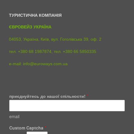
ТУРИСТИЧНА КОМПАНІЯ
ЄВРОВЕЙЗ УКРАЇНА
04053, Україна, Київ, вул. Гоголівська 39, оф. 2
тел. +380 68 1987874, тел. +380 66 5850335
e-mail:
info@euroways.com.ua
приєднуйтесь до нашої спільности!
*
email
с
Custom Captcha
*
п