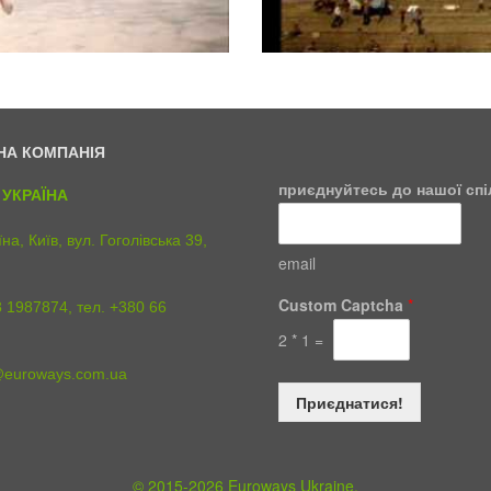
НА КОМПАНІЯ
приєднуйтесь до нашої сп
УКРАЇНА
на, Київ, вул. Гоголівська 39,
email
C
Custom Captcha
*
8 1987874, тел. +380 66
u
s
2
*
1
=
t
o
@euroways.com.ua
m
Приєднатися!
C
a
p
t
© 2015-2026 Euroways Ukraine.