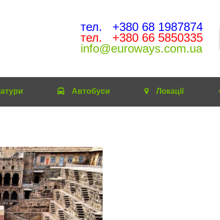
тел. +380 68 1987874
тел. +380 66 5850335
info@euroways.com.ua
іатури
Автобуcи
Локації
9