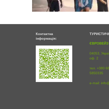
Контактна
ТУРИСТИЧ
інформація:
ЄВРОВЕЙЗ 
04053, Украї
оф. 2
тел. +380 6
5850335
e-mail:
info