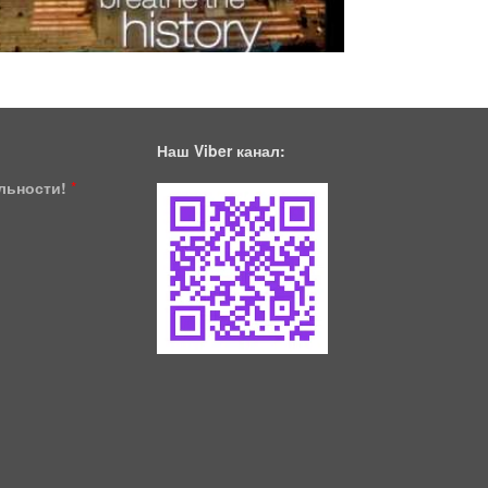
Наш Viber канал:
ільности!
*