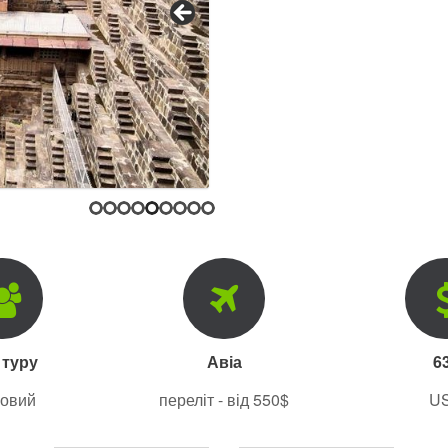
 туру
Авіа
6
повий
переліт - від 550$
U