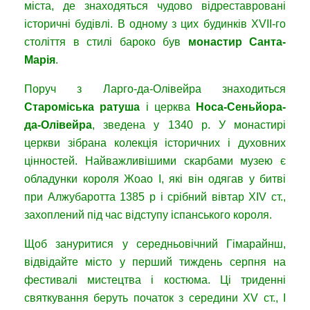
міста, де знаходяться чудово відреставровані
історичні будівлі. В одному з цих будинків XVII-го
століття в стилі бароко був
монастир Санта-
Марія
.
Поруч з Ларго-да-Олівейра знаходиться
Староміська ратуша
і церква
Носа-Сеньйора-
да-Олівейра
, зведена у 1340 р. У монастирі
церкви зібрана колекція історичних і духовних
цінностей. Найважливішими скарбами музею є
обладунки короля Жоао I, які він одягав у битві
при Алжубаротта 1385 р і срібний вівтар XIV ст.,
захоплений під час відступу іспанського короля.
Щоб зануритися у середньовічний Гімарайнш,
відвідайте місто у перший тиждень серпня на
фестивалі мистецтва і костюма. Ці триденні
святкування беруть початок з середини XV ст., І