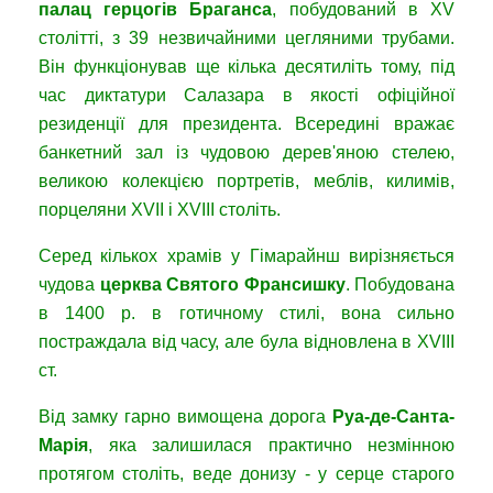
палац герцогів Браганса
, побудований в XV
столітті, з 39 незвичайними цегляними трубами.
Він функціонував ще кілька десятиліть тому, під
час диктатури Салазара в якості офіційної
резиденції для президента. Всередині вражає
банкетний зал із чудовою дерев'яною стелею,
великою колекцією портретів, меблів, килимів,
порцеляни XVII і XVIII століть.
Серед кількох храмів у Гімарайнш вирізняється
чудова
церква Святого Франсишку
. Побудована
в 1400 р. в готичному стилі, вона сильно
постраждала від часу, але була відновлена ​​в XVIII
ст.
Від замку гарно вимощена дорога
Руа-де-Санта-
Марія
, яка залишилася практично незмінною
протягом століть, веде донизу - у серце старого