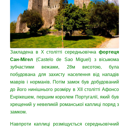
Закладена в X столітті середньовічна
фортеця
Сан-Мігел
(Castelo de Sao Miguel) з вісьмома
зубчастими вежами, 28м висотою, була
побудована для захисту населення від нападів
маврів і норманів. Потім замок був добудований
до його нинішнього розміру в XII столітті Афонсо
Енрікешем, першим королем Португалії, який був
хрещений у невеликій романської каплиці поряд з
замком.
Навпроти каплиці розміщується середньовічний