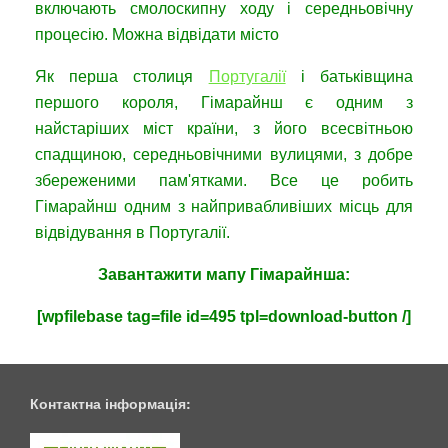
включають смолоскипну ходу і середньовічну
процесію. Можна відвідати місто
Як перша столиця
Португалії
і батьківщина
першого короля, Гімарайнш є одним з
найстаріших міст країни, з його всесвітньою
спадщиною, середньовічними вулицями, з добре
збереженими пам'ятками. Все це робить
Гімарайнш одним з найпривабливіших місць для
відвідування в Португалії.
Завантажити
мапу
Гімарайнша:
[wpfilebase tag=file id=495 tpl=download-button /]
Контактна інформація: