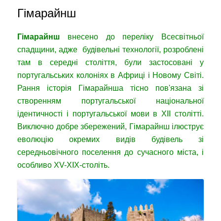
Гімарайнш
Гімарайнш
внесено до переліку Всесвітньої
спадщини, адже будівельні технології, розроблені
там в середні століття, були застосовані у
португальських колоніях в Африці і Новому Світі.
Рання історія Гімарайнша тісно пов'язана зі
створенням португальської національної
ідентичності і португальської мови в XII столітті.
Виключно добре збережений, Гімарайнш ілюструє
еволюцію окремих видів будівель зі
середньовічного поселення до сучасного міста, і
особливо XV-XIX-століть.