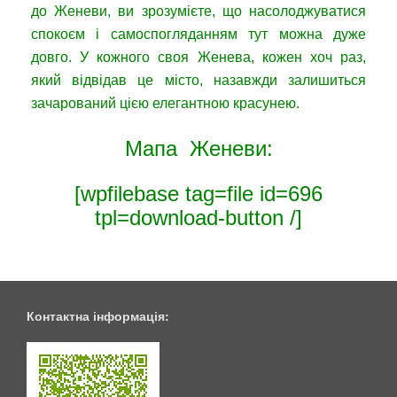
до Женеви, ви зрозумієте, що насолоджуватися
спокоєм і самоспогляданням тут можна дуже
довго. У кожного своя Женева, кожен хоч раз,
який відвідав це місто, назавжди залишиться
зачарований цією елегантною красунею.
Мапа Женеви:
[wpfilebase tag=file id=696
tpl=download-button /]
Контактна інформація: