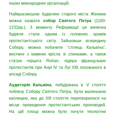
інших міжнародних організацій.
Найкрасивішою будівлею старого міста Женеви
можна назвати
собор Святого Петра
(1160-
1232рр.). З моменту Реформації ця велична
будівля стала одним із головних храмів
протестантського світу. Зайшовши всередину
Собору, можна побачити "стілець Кальвіна",
висічені з каменю крісла зі спинками, а також
статую герцога Rohan, лідера французьких
протестантів при Анрі IV та Луї XIII, похованого в
апсиді Собору.
Аудиторія Кальвіна
, побудована в V столітті
поблизу Собору Святого Петра, була маленькою
каплицею, яка до XIII століття перетворилася на
місце проведення протестантських проповідей.
На цій площі можна було почути теологічні