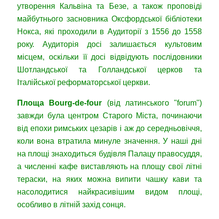
утворення Кальвіна та Безе, а також проповіді
майбутнього засновника Оксфордської бібліотеки
Нокса, які проходили в Аудиторії з 1556 до 1558
року. Аудиторія досі залишається культовим
місцем, оскільки її досі відвідують послідовники
Шотландської та Голландської церков та
Італійської реформаторської церкви.
Площа Bourg-de-four
(від латинського "forum")
завжди була центром Старого Міста, починаючи
від епохи римських цезарів і аж до середньовіччя,
коли вона втратила минуле значення. У наші дні
на площі знаходиться будівля Палацу правосуддя,
а численні кафе виставляють на площу свої літні
тераски, на яких можна випити чашку кави та
насолодитися найкрасивішим видом площі,
особливо в літній захід сонця.