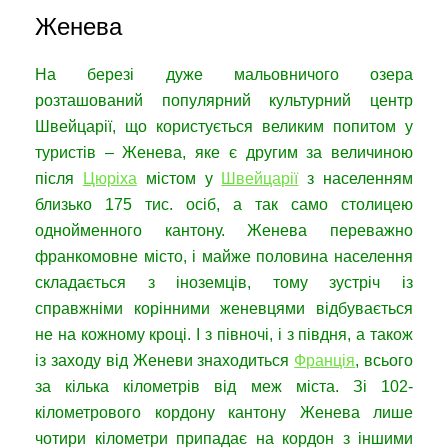
Женева
На березі дуже мальовничого озера
розташований популярний культурний центр
Швейцарії, що користується великим попитом у
туристів – Женева, яке є другим за величиною
після
Цюріха
містом у
Швейцарії
з населенням
близько 175 тис. осіб, а так само столицею
однойменного кантону. Женева переважно
франкомовне місто, і майже половина населення
складається з іноземців, тому зустріч із
справжніми корінними женевцями відбувається
не на кожному кроці. І з півночі, і з півдня, а також
із заходу від Женеви знаходиться
Франція
, всього
за кілька кілометрів від меж міста. Зі 102-
кілометрового кордону кантону Женева лише
чотири кілометри припадає на кордон з іншими