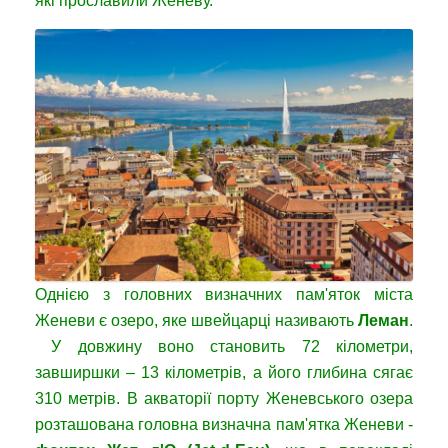
які прославили Женеву.
Однією з головних визначних пам'яток міста
Женеви є озеро, яке швейцарці називають
Леман
.
У довжину воно становить 72 кілометри,
завширшки – 13 кілометрів, а його глибина сягає
310 метрів. В акваторії порту Женевського озера
розташована головна визначна пам'ятка Женеви -