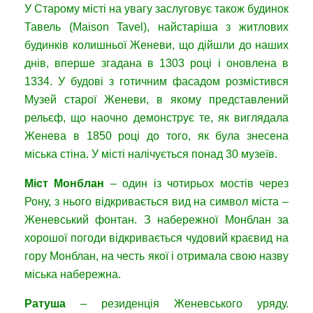
У Старому місті на увагу заслуговує також будинок
Тавель (Maison Tavel), найстаріша з житлових
будинків колишньої Женеви, що дійшли до наших
днів, вперше згадана в 1303 році і оновлена в
1334. У будові з готичним фасадом розмістився
Музей старої Женеви, в якому представлений
рельєф, що наочно демонструє те, як виглядала
Женева в 1850 році до того, як була знесена
міська стіна. У місті налічується понад 30 музеїв.
Міст Монблан
– один із чотирьох мостів через
Рону, з нього відкривається вид на символ міста –
Женевський фонтан. З набережної Монблан за
хорошої погоди відкривається чудовий краєвид на
гору Монблан, на честь якої і отримала свою назву
міська набережна.
Ратуша
– резиденція Женевського уряду.