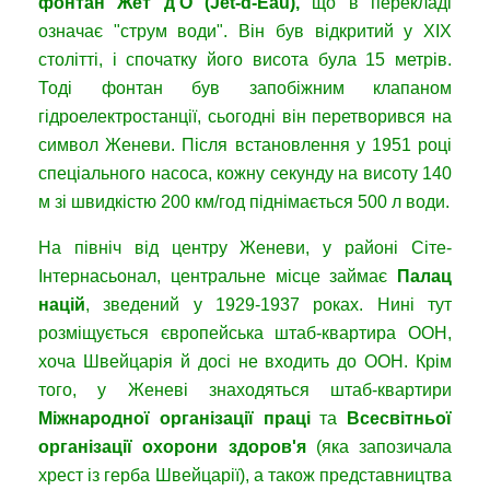
фонтан Жет д'О (Jet-d-Eau),
що в перекладі
означає "струм води". Він був відкритий у XIX
столітті, і спочатку його висота була 15 метрів.
Тоді фонтан був запобіжним клапаном
гідроелектростанції, сьогодні він перетворився на
символ Женеви. Після встановлення у 1951 році
спеціального насоса, кожну секунду на висоту 140
м зі швидкістю 200 км/год піднімається 500 л води.
На північ від центру Женеви, у районі Сіте-
Інтернасьонал, центральне місце займає
Палац
націй
, зведений у 1929-1937 роках. Нині тут
розміщується європейська штаб-квартира ООН,
хоча Швейцарія й досі не входить до ООН. Крім
того, у Женеві знаходяться штаб-квартири
Міжнародної організації праці
та
Всесвітньої
організації охорони здоров'я
(яка запозичала
хрест із герба Швейцарії), а також представництва