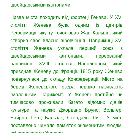
швейцарськими кантонами.
Назва міста походить від фортеці Генава. У XVI
столітті Женева була одним із центрів
Реформації, яку тут очолював Жан Кальвін, який
створив своє власне віровчення. Наприкінці XVI
століття Женева уклала перший союз із
швейцарськими кантонами, перерваний
наприкінці XVIII століття Наполеоном, який
приєднав Женеву до Франції. 1815 року Женева
повернулася до складу Конфедерації. Місто на
березі Женевського озера нерідко називають
"маленьким Парижем". У Женеві постійно чи
тимчасово проживали багато відомих діячів
культури та науки: Джордано Бруно, Вольтер,
Байрон, Гете, Бальзак, Стендаль, Лист. У місті
поставлено чимало пам'яток знаменитим людям,