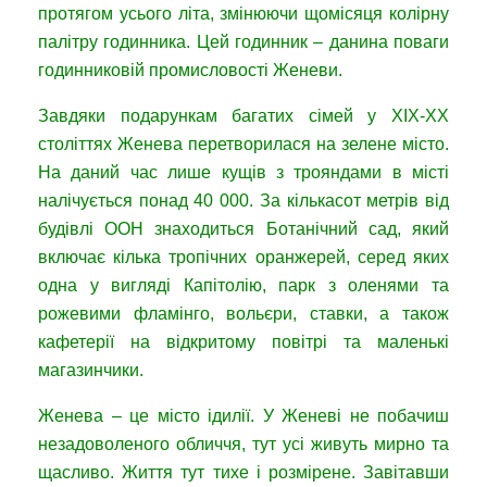
протягом усього літа, змінюючи щомісяця колірну
палітру годинника. Цей годинник – данина поваги
годинниковій промисловості Женеви.
Завдяки подарункам багатих сімей у XIX-XX
століттях Женева перетворилася на зелене місто.
На даний час лише кущів з трояндами в місті
налічується понад 40 000. За кількасот метрів від
будівлі ООН знаходиться Ботанічний сад, який
включає кілька тропічних оранжерей, серед яких
одна у вигляді Капітолію, парк з оленями та
рожевими фламінго, вольєри, ставки, а також
кафетерії на відкритому повітрі та маленькі
магазинчики.
Женева – це місто ідилії. У Женеві не побачиш
незадоволеного обличчя, тут усі живуть мирно та
щасливо. Життя тут тихе і розмірене. Завітавши