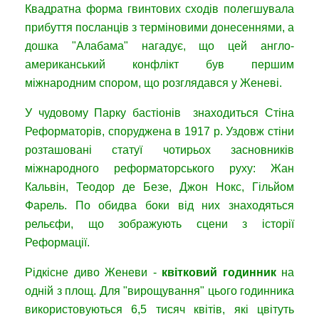
Квадратна форма гвинтових сходів полегшувала
прибуття посланців з терміновими донесеннями, а
дошка "Алабама" нагадує, що цей англо-
американський конфлікт був першим
міжнародним спором, що розглядався у Женеві.
У чудовому Парку бастіонів знаходиться Стіна
Реформаторів, споруджена в 1917 р. Уздовж стіни
розташовані статуї чотирьох засновників
міжнародного реформаторського руху: Жан
Кальвін, Теодор де Безе, Джон Нокс, Гільйом
Фарель. По обидва боки від них знаходяться
рельєфи, що зображують сцени з історії
Реформації.
Рідкісне диво Женеви -
квітковий годинник
на
одній з площ. Для "вирощування" цього годинника
використовуються 6,5 тисяч квітів, які цвітуть