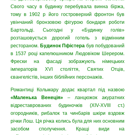
Свого часу в будинку перебувала винна біржа,
тому в 1902 р його гостроверхий фронтон був
увінчаний бронзовою фігурою бондаря роботи
Бартольді. Сьогодні у «Будинку голів»
розташовується дорогий готель з відмінним
рестораном.
Будинок Пфістера
був побудований
в 1537 році капелюшником Людовіком Шерером.
Фрески на фасаді зображують німецьких
імператорів XVI століття, Святих Отців,
євангелістів, інших біблійних персонажів.
Романтиці Кольмару додає квартал під назвою
«Маленька Венеція»
– ланцюжок акуратних
відреставрованих будиночків (XIV-XVIII ст.)
огородників, рибалок та чинбарів шкіри вздовж
річки Лош. Ця річка колись була для них основним
засобом сполучення. Кращі види на