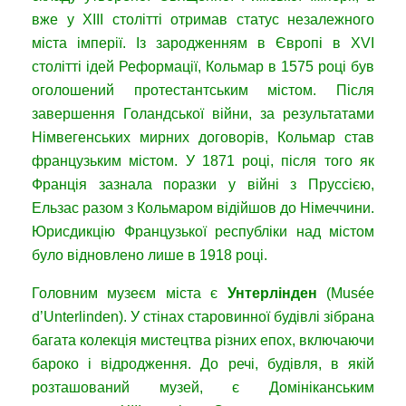
вже у XIII столітті отримав статус незалежного
міста імперії. Із зародженням в Європі в XVI
столітті ідей Реформації, Кольмар в 1575 році був
оголошений протестантським містом. Після
завершення Голандської війни, за результатами
Німвегенських мирних договорів, Кольмар став
французьким містом. У 1871 році, після того як
Франція зазнала поразки у війні з Пруссією,
Ельзас разом з Кольмаром відійшов до Німеччини.
Юрисдикцію Французької республіки над містом
було відновлено ​​лише в 1918 році.
Головним музеєм міста є
Унтерлінден
(Musée
d’Unterlinden). У стінах старовинної будівлі зібрана
багата колекція мистецтва різних епох, включаючи
бароко і відродження. До речі, будівля, в якій
розташований музей, є Домініканським