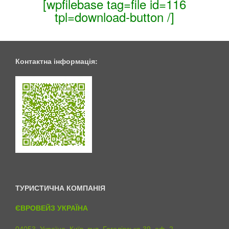
[wpfilebase tag=file id=116
tpl=download-button /]
Контактна інформація:
ТУРИСТИЧНА КОМПАНІЯ
ЄВРОВЕЙЗ УКРАЇНА
04053, Україна, Київ, вул. Гоголівська 39, оф. 2