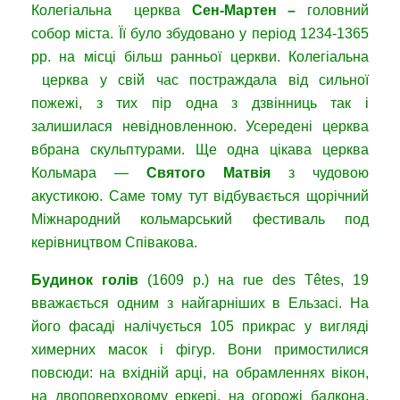
Колегіальна церква
Сен-Мартен –
головний
собор міста. Її було збудовано у період 1234-1365
рр. на місці більш ранньої церкви. Колегіальна
церква у свій час постраждала від сильної
пожежі, з тих пір одна з дзвінниць так і
залишилася невідновленною. Усередені церква
вбрана скульптурами. Ще одна цікава церква
Кольмара —
Святого Мат
ві
я
з чудовою
акустикою. Саме тому тут відбувається щорічний
Міжнародний кольмарський фестиваль под
керівництвом Співакова.
Будинок голів
(1609 р.) на rue des Têtes, 19
вважається одним з найгарніших в Ельзасі. На
його фасаді налічується 105 прикрас у вигляді
химерних масок і фігур. Вони примостилися
повсюди: на вхідній арці, на обрамленнях вікон,
на двоповерховому еркері, на огорожі балкона.