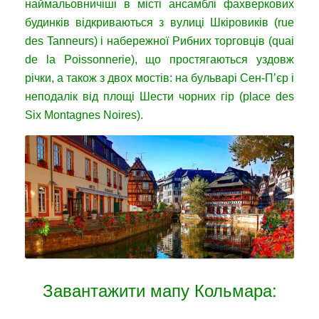
наймальовничіші в місті ансамблі фахверкових
будинків відкриваються з вулиці Шкіровиків (rue
des Tanneurs) і набережної Рибних торговців (quai
de la Poissonnerie), що простягаються уздовж
річки, а також з двох мостів: на бульварі Сен-П’єр і
неподалік від площі Шести чорних гір (place des
Six Montagnes Noires).
Завантажити мапу Кольмара: