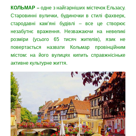
КОЛЬМАР –
одне з найгарніших містечок Ельзасу.
Старовинні вулички, будиночки в стилі фахверк,
стародавні кам’яні будівлі – все це створює
незабутнє враження. Незважаючи на невеликі
розміри (усього 65 тисяч жителів), язик не
повертається назвати Кольмар провінційним
містом: на його вулицях кипить справжнісіньке
активне культурне життя.