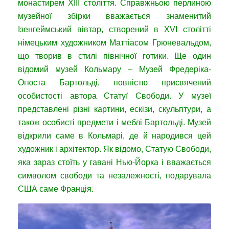
монастирем XIІІ століття. Справжньою перлиною
музейної збірки вважається знаменитий
Ізенгеймський вівтар, створений в XVI столітті
німецьким художником Маттіасом Грюневальдом,
що творив в стилі північної готики. Ще один
відомий музей Кольмару – Музей Фредеріка-
Огюста Бартольді, повністю присвячений
особистості автора Статуї Свободи. У музеї
представлені різні картини, ескізи, скульптури, а
також особисті предмети і меблі Бартольді. Музей
відкрили саме в Кольмарі, де й народився цей
художник і архітектор. Як відомо, Статую Свободи,
яка зараз стоїть у гавані Нью-Йорка і вважається
символом свободи та незалежності, подарувала
США саме Франція.