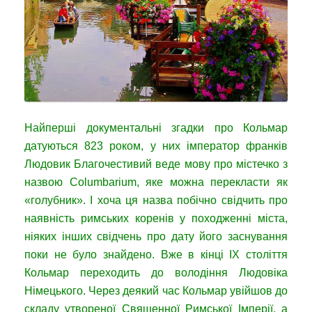
Найперші документальні згадки про Кольмар
датуються 823 роком, у них імператор франків
Людовик Благочестивий веде мову про містечко з
назвою Columbarium, яке можна перекласти як
«голубник». І хоча ця назва побічно свідчить про
наявність римських коренів у походженні міста,
ніяких інших свідчень про дату його заснування
поки не було знайдено. Вже в кінці IX століття
Кольмар переходить до володіння Людовіка
Німецького. Через деякий час Кольмар увійшов до
складу утвореної Священної Римської Імперії, а